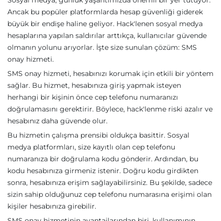
Sosyal medya, günlük yaşantımızda önemli bir yer tutuyor.
Ancak bu popüler platformlarda hesap güvenliği giderek
büyük bir endişe haline geliyor. Hack'lenen sosyal medya
hesaplarına yapılan saldırılar arttıkça, kullanıcılar güvende
olmanın yolunu arıyorlar. İşte size sunulan çözüm: SMS
onay hizmeti.
SMS onay hizmeti, hesabınızı korumak için etkili bir yöntem
sağlar. Bu hizmet, hesabınıza giriş yapmak isteyen
herhangi bir kişinin önce cep telefonu numaranızı
doğrulamasını gerektirir. Böylece, hack'lenme riski azalır ve
hesabınız daha güvende olur.
Bu hizmetin çalışma prensibi oldukça basittir. Sosyal
medya platformları, size kayıtlı olan cep telefonu
numaranıza bir doğrulama kodu gönderir. Ardından, bu
kodu hesabınıza girmeniz istenir. Doğru kodu girdikten
sonra, hesabınıza erişim sağlayabilirsiniz. Bu şekilde, sadece
sizin sahip olduğunuz cep telefonu numarasına erişimi olan
kişiler hesabınıza girebilir.
SMS onay hizmetinin avantajlarından biri, kullanımının