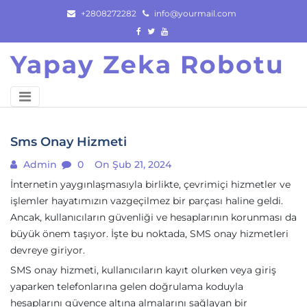
Skip
+2808272282
info@yourmail.com
to
content
Yapay Zeka Robotu
Sms Onay Hizmeti
Admin
0
On Şub 21, 2024
İnternetin yaygınlaşmasıyla birlikte, çevrimiçi hizmetler ve
işlemler hayatımızın vazgeçilmez bir parçası haline geldi.
Ancak, kullanıcıların güvenliği ve hesaplarının korunması da
büyük önem taşıyor. İşte bu noktada, SMS onay hizmetleri
devreye giriyor.
SMS onay hizmeti, kullanıcıların kayıt olurken veya giriş
yaparken telefonlarına gelen doğrulama koduyla
hesaplarını güvence altına almalarını sağlayan bir