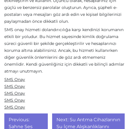
etkinleştirin ve kullanın. Üçüncü olarak, hesaplarınız için
güçlü ve benzersiz parolalar oluşturun. Ayrıca, şüpheli e-
postaları veya mesajları göz ardı edin ve kişisel bilgilerinizi
paylaşmadan önce dikkatli olun.
SMS onay hizmeti dolandırıcılığa karşı kendinizi korumanın
etkili bir yoludur. Bu hizmet sayesinde kimlik doğrulama
süreci güvenli bir şekilde gerçekleştirilir ve hesaplarınızı
koruma altına alabilirsiniz. Ancak, bu hizmeti kullanırken
diğer güvenlik önlemlerini de göz ardı etmemeniz
önemlidir. Kendi güvenliğiniz için dikkatli ve bilinçli adımlar
atmayı unutmayın.
SMS Onay
SMS Onay
SMS Onay
SMS Onay
SMS Onay
Yazı
Previous:
Next:
Su Arıtma Cihazlarının
Sahne Ses
Su İçme Alışkanlıklarını