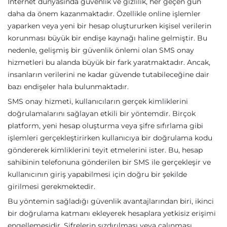
İnternet dünyasında güvenlik ve gizlilik, her geçen gün
daha da önem kazanmaktadır. Özellikle online işlemler
yaparken veya yeni bir hesap oluştururken kişisel verilerin
korunması büyük bir endişe kaynağı haline gelmiştir. Bu
nedenle, gelişmiş bir güvenlik önlemi olan SMS onay
hizmetleri bu alanda büyük bir fark yaratmaktadır. Ancak,
insanların verilerini ne kadar güvende tutabileceğine dair
bazı endişeler hala bulunmaktadır.
SMS onay hizmeti, kullanıcıların gerçek kimliklerini
doğrulamalarını sağlayan etkili bir yöntemdir. Birçok
platform, yeni hesap oluşturma veya şifre sıfırlama gibi
işlemleri gerçekleştirirken kullanıcıya bir doğrulama kodu
göndererek kimliklerini teyit etmelerini ister. Bu, hesap
sahibinin telefonuna gönderilen bir SMS ile gerçekleşir ve
kullanıcının giriş yapabilmesi için doğru bir şekilde
girilmesi gerekmektedir.
Bu yöntemin sağladığı güvenlik avantajlarından biri, ikinci
bir doğrulama katmanı ekleyerek hesaplara yetkisiz erişimi
engellemesidir. Şifrelerin sızdırılması veya çalınması