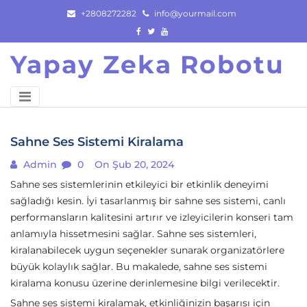
Skip
+2808272282
info@yourmail.com
to
content
Yapay Zeka Robotu
Sahne Ses Sistemi Kiralama
Admin
0
On Şub 20, 2024
Sahne ses sistemlerinin etkileyici bir etkinlik deneyimi
sağladığı kesin. İyi tasarlanmış bir sahne ses sistemi, canlı
performansların kalitesini artırır ve izleyicilerin konseri tam
anlamıyla hissetmesini sağlar. Sahne ses sistemleri,
kiralanabilecek uygun seçenekler sunarak organizatörlere
büyük kolaylık sağlar. Bu makalede, sahne ses sistemi
kiralama konusu üzerine derinlemesine bilgi verilecektir.
Sahne ses sistemi kiralamak, etkinliğinizin başarısı için