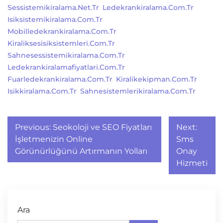
Sessistemikiralama.net.tr
Ledekrankiralama.com.tr
Isiksistemikiralama.com.tr
Mobilledekrankiralama.com.tr
Kiraliksesisiksistemleri.com.tr
Sahnesessistemikiralama.com.tr
Ledekrankiralamafiyatlari.com.tr
Fuarledekrankiralama.com.tr
Kiralikekipman.com.tr
Isikkiralama.com.tr
Sahnesistemlerikiralama.com.tr
Yazı
Previous:
Seokoloji ve SEO Fiyatları
Next:
gezinmesi
İşletmenizin Online
Sms
Görünürlüğünü Artırmanın Yolları
Onay
Hizmeti
Ara