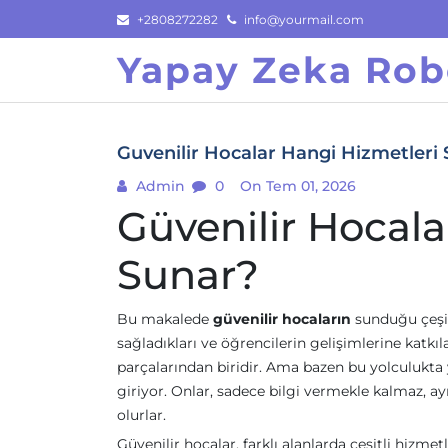
Skip
+2808272282
info@yourmail.com
to
Yapay Zeka Rob
content
Guvenilir Hocalar Hangi Hizmetleri
Admin
0
On Tem 01, 2026
Güvenilir Hocala
Sunar?
Bu makalede
güvenilir hocaların
sunduğu çeşit
sağladıkları ve öğrencilerin gelişimlerine katkıl
parçalarından biridir. Ama bazen bu yolculukta 
giriyor. Onlar, sadece bilgi vermekle kalmaz, 
olurlar.
Güvenilir hocalar, farklı alanlarda çeşitli hizmet