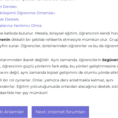
l Dersler.
tkileşimli Öğrenme Ortamları.
Ve Destek.
alarına Yardımcı Olma.
e katkıda bulunur. Mesela, bireysel eğitim, öğrencinin kendi hız
menin
dikkatli bir şekilde rehberlik etmesiyle mümkün olur. Gru
eyfini sunar. Öğrenciler, birbirlerinden öğrenirler ve bu da öğren
ktarımından ibaret değildir. Aynı zamanda, öğrencilerin
özgüven
 öğrencinin güçlü yönlerini fark edip, bu yönleri geliştirmesine 
arını değil, aynı zamanda kişisel gelişimini de olumlu yönde etkil
 bir rol oynarlar. Onlar, yalnızca ders anlatmakla kalmaz, aynı
ırakırlar. Eğitim yolculuğunuzda onlardan alacağınız destek, sizi
ehberlikle her şey mümkün!
e Anlamlari
Next:
internet forumları