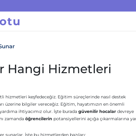
otu
 Sunar
r Hangi Hizmetleri
li hizmetleri keşfedeceğiz. Eğitim süreçlerinde nasıl destek
arı üzerine bilgiler vereceğiz. Eğitim, hayatımızın en önemli
yardıma ihtiyacımız olur. İşte burada
güvenilir hocalar
devreye
aynı zamanda
öğrencilerin
potansiyellerini açığa çıkarmalarına y
ler sunarlar. İşte bu hizmetlerden bazıları: