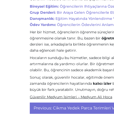
Bireysel Eğitim:
Öğrencilerin Ihtiyaçlarına Öze
Grup Dersleri:
Bir Araya Gelen Öğrencilerle E
Danışmanlık:
Eğitim Hayatında Yönlendirme 
Ödev Yardımı:
Öğrencilerin Ödevlerini Anlam
Her bir hizmet, öğrencilerin öğrenme süreçlerin
öğrenmesine olanak tanır. Bu, bazen bir
öğret
dersleri ise, arkadaşlarla birlikte öğrenmenin k
daha eğlenceli hale getirir.
Hocaların sunduğu bu hizmetler, sadece bilgi a
artırmalarına da yardımcı olurlar. Bir öğretmen,
olabilir. Bu, öğrencinin sadece akademik başarıl
Sonuç olarak, güvenilir hocalar, eğitimde önemli
zamanda öğrencilerin hayatlarında
kalıcı izler
b
büyük bir fark yaratabilir. Unutmayın, doğru r
Güvenilir Medyum İsimleri – Medyum Ali Hoca
Yazı
Previous:
Cikma Yedek Parca Terimleri V