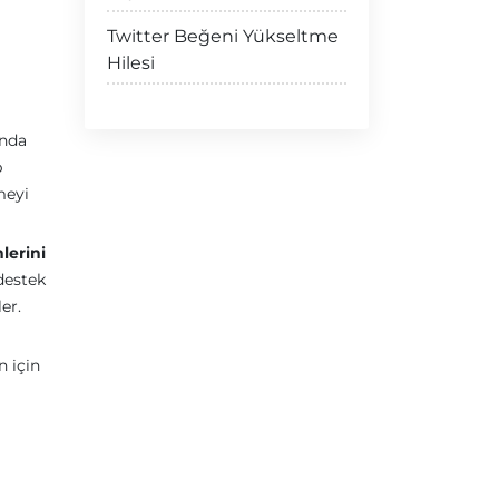
Twitter Beğeni Yükseltme
Hilesi
ında
p
meyi
lerini
destek
er.
n için