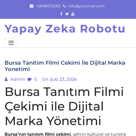
Skip
+2808272282
info@yourmail.com
to
content
Yapay Zeka Robotu
Bursa Tanitim Filmi Cekimi İle Dijital Marka
Yonetimi
Admin
0
On Şub 23, 2026
Bursa Tanıtım Filmi
Çekimi ile Dijital
Marka Yönetimi
Bursa’nın tanıtım filmi çekimi
, şehrin kültürel ve turistik