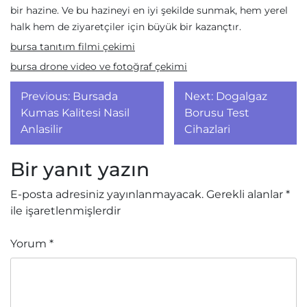
bir hazine. Ve bu hazineyi en iyi şekilde sunmak, hem yerel
halk hem de ziyaretçiler için büyük bir kazançtır.
bursa tanıtım filmi çekimi
bursa drone video ve fotoğraf çekimi
Yazı
Previous:
Bursada
Next:
Dogalgaz
gezinmesi
Kumas Kalitesi Nasil
Borusu Test
Anlasilir
Cihazlari
Bir yanıt yazın
E-posta adresiniz yayınlanmayacak.
Gerekli alanlar
*
ile işaretlenmişlerdir
Yorum
*