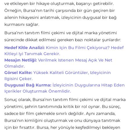
ve etkileyen bir hikaye oluşturmak, başarıyı getirebilir.
Örneğin, Bursa’nın tarihi çarşısında bir gün geçiren bir
ailenin hikayesini anlatmak, izleyicinin duygusal bir bağ
kurmasını sağlar.
Bursa’nın tanıtım filmi çekimi ve dijital marka yönetimi
sürecinde dikkat edilmesi gereken bazı noktalar şunlardır:
Hedef Kitle Analizi:
Kimin Için Bu Filmi Çekiyoruz? Hedef
Kitleyi Iyi Tanımak Gerekir.
Mesajın Netliği:
Verilmek Istenen Mesaj Açık Ve Net
Olmalıdır.
Görsel Kalite:
Yüksek Kaliteli Görüntüler, Izleyicinin
Ilgisini Çeker.
Duygusal Bağ Kurma:
İzleyicinin Duygularına Hitap Eden
Içerikler Oluşturmak Önemlidir.
Sonuç olarak, Bursa’nın tanıtım filmi çekimi ve dijital marka
yönetimi, şehrin tanıtımında kritik bir rol oynar. Bu süreç,
sadece bir film çekmekle sınırlı değildir. Aynı zamanda,
Bursa’nın kimliğini oluşturmak ve onu dünyaya tanıtmak
için bir fırsattır. Bursa, her yönüyle keşfedilmeyi bekleyen