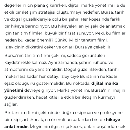
değerlerini ön plana çıkarırken, dijital marka yönetimi ile de
etkili bir iletişim stratejisi oluşturmayı hedefler. Bursa, tarihi
ve doğal güzellikleriyle dolu bir şehir. Her köşesinde farklı
bir hikaye barındırıyor. Bu hikayeleri en iyi şekilde anlatmak
için tanıtım filmleri büyük bir fırsat sunuyor. Peki, bu filmler
neden bu kadar önemli? Çünkü iyi bir tanıtım filmi,
izleyicinin dikkatini çeker ve onları Bursa’ya çekebilir.
Bursa’nın tanıtım filmi çekimi, sadece görüntüleri
kaydetmekle kalmaz. Aynı zamanda, şehrin ruhunu ve
atmosferini de yansıtmalıdır. Doğal güzelliklerden, tarihi
mekanlara kadar her detay, izleyiciye Bursa’nın ne kadar
eşsiz olduğunu göstermelidir. Bu noktada,
dijital marka
yönetimi
devreye giriyor. Marka yönetimi, Bursa’nın imajını
güçlendirirken, hedef kitle ile etkili bir iletişim kurmayı
sağlar.
Bir tanıtım filmi çekiminde, doğru ekipman ve profesyonel
bir ekip şart. Ancak, en önemli unsurlardan biri de
hikaye
anlatımıdır
. İzleyicinin ilgisini çekecek, onları düşündürecek