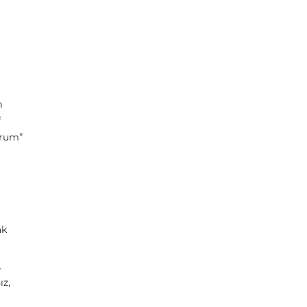
m
f
orum”
ak
.
ız,