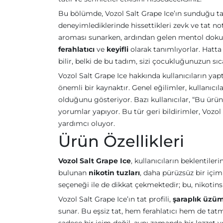
Bu bölümde, Vozol Salt Grape Ice’ın sunduğu tad
deneyimlediklerinde hissettikleri zevk ve tat n
aroması sunarken, ardından gelen mentol dokunuşu
ferahlatıcı
ve
keyifli
olarak tanımlıyorlar. Hatta 
bilir, belki de bu tadım, sizi çocukluğunuzun s
Vozol Salt Grape Ice hakkında kullanıcıların ya
önemli bir kaynaktır. Genel eğilimler, kullanıcı
olduğunu gösteriyor. Bazı kullanıcılar, “Bu ür
yorumlar yapıyor. Bu tür geri bildirimler, Voz
yardımcı oluyor.
Ürün Özellikleri
Vozol Salt Grape Ice
, kullanıcıların beklentiler
bulunan
nikotin tuzları
, daha pürüzsüz bir içim 
seçeneği ile de dikkat çekmektedir; bu, nikotins
Vozol Salt Grape Ice’ın tat profili,
şaraplık üzü
sunar. Bu eşsiz tat, hem ferahlatıcı hem de tatmi