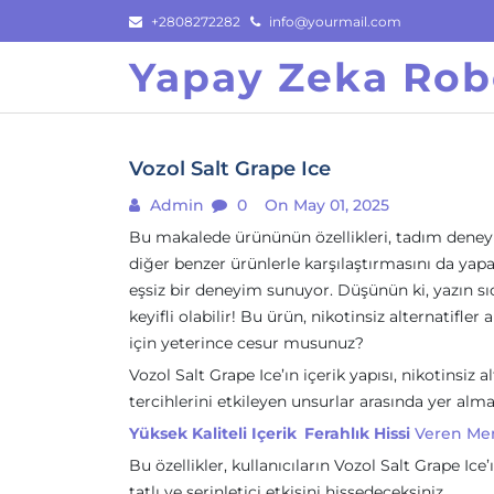
Skip
+2808272282
info@yourmail.com
to
Yapay Zeka Rob
content
Vozol Salt Grape Ice
Admin
0
On May 01, 2025
Bu makalede ürününün özellikleri, tadım deneyim
diğer benzer ürünlerle karşılaştırmasını da yapa
eşsiz bir deneyim sunuyor. Düşünün ki, yazın sı
keyifli olabilir! Bu ürün, nikotinsiz alternatif
için yeterince cesur musunuz?
Vozol Salt Grape Ice’ın içerik yapısı, nikotinsiz al
tercihlerini etkileyen unsurlar arasında yer alma
Yüksek Kaliteli Içerik
Ferahlık Hissi
Veren Men
Bu özellikler, kullanıcıların Vozol Salt Grape I
tatlı ve serinletici etkisini hissedeceksiniz.