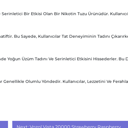
Serinletici Bir Etkisi Olan Bir Nikotin Tuzu Ürünüdür. Kullanıcı
rnatiftir. Bu Sayede, Kullanıcılar Tat Deneyiminin Tadını Çıkarır
rinde Yoğun Üzüm Tadını Ve Serinletici Etkisini Hissederler. Bu 
 Genellikle Olumlu Yöndedir. Kullanıcılar, Lezzetini Ve Ferahla
Next:
Vozol Vista 20000 Strawberry Raspberry