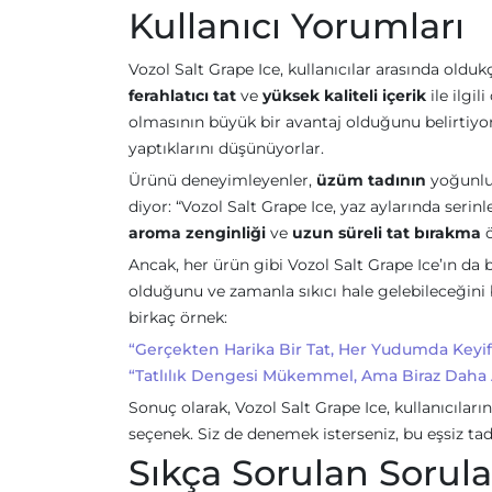
Kullanıcı Yorumları
Vozol Salt Grape Ice, kullanıcılar arasında oldu
ferahlatıcı tat
ve
yüksek kaliteli içerik
ile ilgi
olmasının büyük bir avantaj olduğunu belirtiyor
yaptıklarını düşünüyorlar.
Ürünü deneyimleyenler,
üzüm tadının
yoğunluğ
diyor: “Vozol Salt Grape Ice, yaz aylarında seri
aroma zenginliği
ve
uzun süreli tat bırakma
ö
Ancak, her ürün gibi Vozol Salt Grape Ice’ın da ba
olduğunu ve zamanla sıkıcı hale gelebileceğini be
birkaç örnek:
“Gerçekten Harika Bir Tat, Her Yudumda Keyif
“Tatlılık Dengesi Mükemmel, Ama Biraz Daha Az 
Sonuç olarak, Vozol Salt Grape Ice, kullanıcıların
seçenek. Siz de denemek isterseniz, bu eşsiz ta
Sıkça Sorulan Sorula