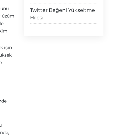
rünü
Twitter Beğeni Yükseltme
ir üzüm
Hilesi
le
 Kim
k için
yüksek
e
inde
u
inde,