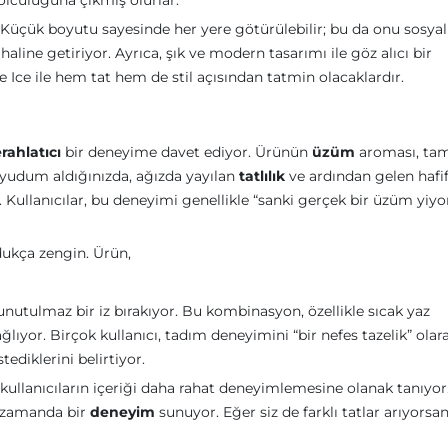
olculuğuna çıkmış olurlar.
. Küçük boyutu sayesinde her yere götürülebilir; bu da onu sosyal
line getiriyor. Ayrıca, şık ve modern tasarımı ile göz alıcı bir
e Ice ile hem tat hem de stil açısından tatmin olacaklardır.
erahlatıcı
bir deneyime davet ediyor. Ürünün
üzüm
aroması, ta
 yudum aldığınızda, ağızda yayılan
tatlılık
ve ardından gelen hafi
or. Kullanıcılar, bu deneyimi genellikle “sanki gerçek bir üzüm yiy
dukça zengin. Ürün,
unutulmaz bir iz bırakıyor. Bu kombinasyon, özellikle sıcak yaz
lıyor. Birçok kullanıcı, tadım deneyimini “bir nefes tazelik” olar
ediklerini belirtiyor.
 kullanıcıların içeriği daha rahat deneyimlemesine olanak tanıyor
ı zamanda bir
deneyim
sunuyor. Eğer siz de farklı tatlar arıyorsan