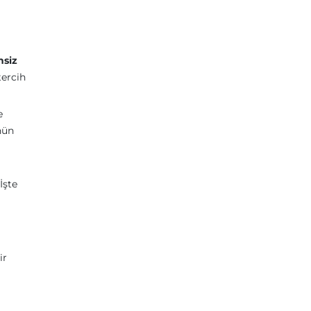
nsiz
tercih
e
nün
İşte
ir