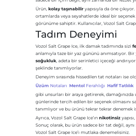
sadece bir içim değil, aynı zamanda bir lezzet y
Ürün,
kolay taşınabilir
yapısıyla da öne çıkıyor
ortamlarda veya seyahatlerde ideal bir seçenek ha
görünüme sahiptir. Kullanıcılar, Vozol Salt Grap
Tadım Deneyimi
Vozol Salt Grape Ice, ilk damak tadımında sizi
f
anlamıyla taze bir yaz gününü anımsatıyor. Bir
soğukluk
, adeta bir serinletici içeceği andırıy
şeklinde tanımlıyorlar.
Deneyim sırasında hissedilen tat notaları ise ol
Üzüm
Notaları
Mentol
Ferahlığı
Hafif Tatlılık
gibi unsurları bir araya getirerek, damağınızda 
günlerinde tercih edilen bir seçenek olmasını sağ
tanımlıyor ve bu ürünü tekrar tekrar denemek ist
Ayrıca, Vozol Salt Grape Ice’ın
nikotinsiz
yapısı,
Sonuç olarak, bu ürün sadece bir tat değil, ayn
Vozol Salt Grape Ice’ı mutlaka denemelisiniz.