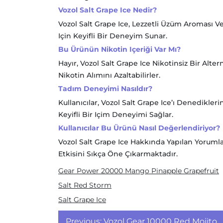
Vozol Salt Grape Ice Nedir?
Vozol Salt Grape Ice, Lezzetli Üzüm Aroması Ve 
Için Keyifli Bir Deneyim Sunar.
Bu Ürünün Nikotin Içeriği Var Mı?
Hayır, Vozol Salt Grape Ice Nikotinsiz Bir Alte
Nikotin Alımını Azaltabilirler.
Tadım Deneyimi Nasıldır?
Kullanıcılar, Vozol Salt Grape Ice’ı Denedikle
Keyifli Bir Içim Deneyimi Sağlar.
Kullanıcılar Bu Ürünü Nasıl Değerlendiriyor?
Vozol Salt Grape Ice Hakkında Yapılan Yorumlar
Etkisini Sıkça Öne Çıkarmaktadır.
Gear Power 20000 Mango Pinapple Grapefruit
Salt Red Storm
Salt Grape Ice
Yazı
Previous:
Vozol Gear 10000 Red Mojito