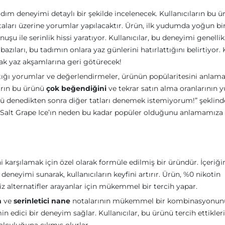
ım deneyimi detaylı bir şekilde incelenecek. Kullanıcıların bu ü
otaları üzerine yorumlar yapılacaktır. Ürün, ilk yudumda yoğun b
 ile serinlik hissi yaratıyor. Kullanıcılar, bu deneyimi genellik
bazıları, bu tadımın onlara yaz günlerini hatırlattığını belirtiyor.
ıcak yaz akşamlarına geri götürecek!
ptığı yorumlar ve değerlendirmeler, ürünün popülaritesini anlama
ların bu ürünü
çok beğendiğini
ve tekrar satın alma oranlarının 
ünü denedikten sonra diğer tatları denemek istemiyorum!” şeklind
ol Salt Grape Ice’ın neden bu kadar popüler olduğunu anlamamıza
ini karşılamak için özel olarak formüle edilmiş bir üründür. İçeriğ
deneyimi sunarak, kullanıcıların keyfini artırır. Ürün, %0 nikotin
iz alternatifler arayanlar için mükemmel bir tercih yapar.
m
ve
serinletici nane
notalarının mükemmel bir kombinasyonun
n edici bir deneyim sağlar. Kullanıcılar, bu ürünü tercih ettikler