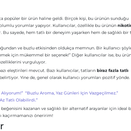
kça popüler bir ürün haline geldi. Birçok kişi, bu ürünün sunduğu
li olumlu yorumlar yapıyor. Kullanıcılar, özellikle bu ürünün
nikoti
. Bu sayede, hem tatlı bir deneyim yaşarken hem de sağlıklı bir 
undan ve buzlu etkisinden oldukça memnun. Bir kullanıcı şöyl
nlemek için mükemmel bir seçenek!” Diğer kullanıcılar ise, bu ürü
zelliklerini vurguluyor.
zı eleştirileri mevcut. Bazı kullanıcılar, tatların
biraz fazla tatlı
lirtiyor. Yine de, genel olarak kullanıcı yorumları pozitif yönde. 
 Alıyorum!”
“Buzlu Aroma, Yaz Günleri Için Vazgeçilmez.”
Tatlı Olabilirdi.”
 beğenisini kazanan ve sağlıklı bir alternatif arayanlar için ideal b
dı kaçırmamanızı öneririm!
r