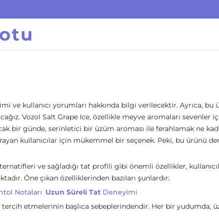
otu
i ve kullanıcı yorumları hakkında bilgi verilecektir. Ayrıca, bu
cağız. Vozol Salt Grape Ice, özellikle meyve aromaları sevenler iç
cak bir günde, serinletici bir üzüm aroması ile ferahlamak ne kad
ler arayan kullanıcılar için mükemmel bir seçenek. Peki, bu ürünü 
ternatifleri ve sağladığı tat profili gibi önemli özellikler, kullanıcı
ktadır. Öne çıkan özelliklerinden bazıları şunlardır:
tol Notaları
Uzun Süreli Tat
Deneyimi
ce’ı tercih etmelerinin başlıca sebeplerindendir. Her bir yudumda,