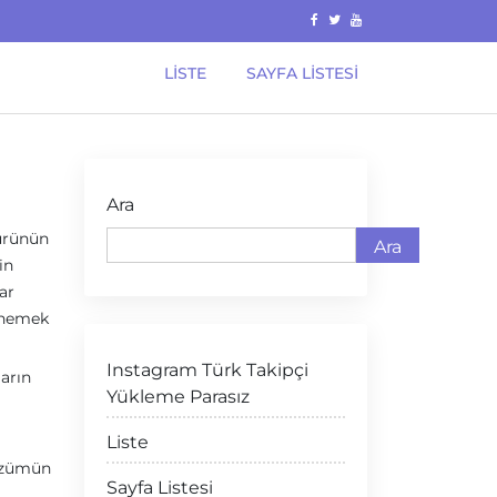
LISTE
SAYFA LISTESI
Ara
 ürünün
Ara
in
ar
denemek
Instagram Türk Takipçi
ların
Yükleme Parasız
Liste
 üzümün
Sayfa Listesi