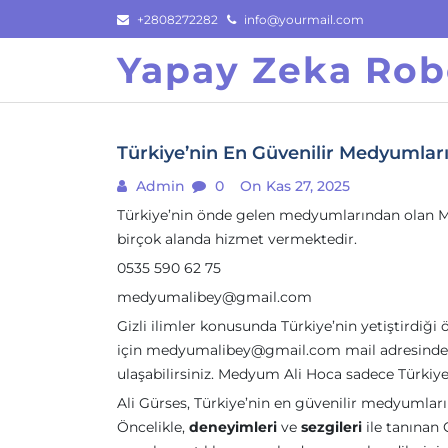
Skip
+2808272282
info@yourmail.com
to
Yapay Zeka Rob
content
Türkiye’nin En Güvenilir Medyumları 
Admin
0
On Kas 27, 2025
Türkiye’nin önde gelen medyumlarından olan M
birçok alanda hizmet vermektedir.
0535 590 62 75
medyumalibey@gmail.com
Gizli ilimler konusunda Türkiye’nin yetiştirdiğ
için
medyumalibey@gmail.com
mail adresinde
ulaşabilirsiniz. Medyum Ali Hoca sadece Türkiye
Ali Gürses, Türkiye’nin en güvenilir medyumların
Öncelikle,
deneyimleri
ve
sezgileri
ile tanınan 