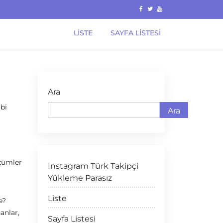
LISTE
SAYFA LISTESI
Ara
bi
Ara
özümler
Instagram Türk Takipçi
Yükleme Parasız
Liste
e?
anlar,
Sayfa Listesi