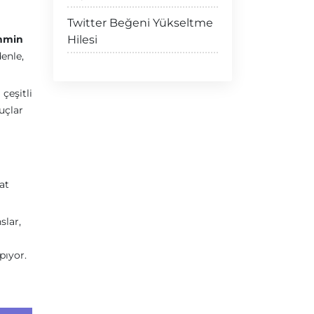
Twitter Beğeni Yükseltme
hmin
Hilesi
enle,
 çeşitli
nuçlar
at
slar,
pıyor.