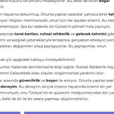
 daha huzurlu ve umutlu hissediyorlar. Bu, belki de onun
doğal
ili.
sanın hayatına dokunmuş. Onunla yapılan seanslar yalnızca birer
ta
aşıyor. Müşteri memnuniyeti, onun için her şeyden önemli. Bu ned
nemsiyor. İşte bu nedenle, Ali Gürses’in şöhreti hızla yayılıyor.
arasında
tarot kartları
,
ruhsal rehberlik
ve
gelecek tahmini
gibi
ikimi ve sezgisel yetenekleriyle birleşince, gerçekten etkileyici so
dıkları değişimleri sıkça paylaşıyorlar. Bu paylaşımlar, onun
k için aşağıdaki tabloyu inceleyebilirsiniz:
rumlar hakkında derinlemesine bilgi sağlar. Ruhsal Rehberlik Hay
hmini Gelecekteki olası olayları öngörmenize yardımcı olur.
ar arasında
güvenilirlik
ve
başarı
ile anılıyor. Onunla yapılan sean
r
deneyim
. Bu deneyim, birçok insanın hayatında önemli bir yer
memnuniyeti, onu Türkiye’nin en güvenilir medyumlarından biri ya
z, belki de Ali ile bir seans yapmayı düşünmelisiniz.