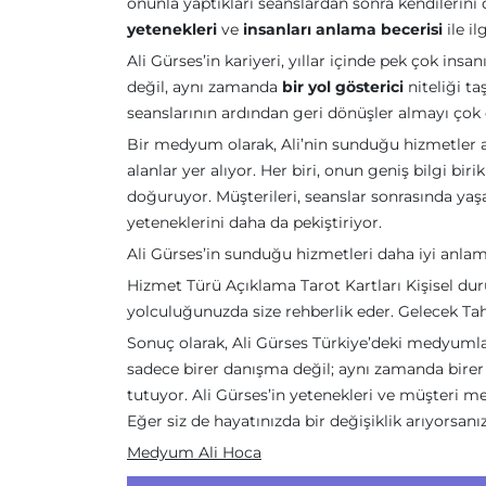
onunla yaptıkları seanslardan sonra kendilerini
yetenekleri
ve
insanları anlama becerisi
ile ilg
Ali Gürses’in kariyeri, yıllar içinde pek çok in
değil, aynı zamanda
bir yol gösterici
niteliği t
seanslarının ardından geri dönüşler almayı çok ö
Bir medyum olarak, Ali’nin sunduğu hizmetler 
alanlar yer alıyor. Her biri, onun geniş bilgi bir
doğuruyor. Müşterileri, seanslar sonrasında yaşa
yeteneklerini daha da pekiştiriyor.
Ali Gürses’in sunduğu hizmetleri daha iyi anlama
Hizmet Türü Açıklama Tarot Kartları Kişisel du
yolculuğunuzda size rehberlik eder. Gelecek Ta
Sonuç olarak, Ali Gürses Türkiye’deki medyuml
sadece birer danışma değil; aynı zamanda bire
tutuyor. Ali Gürses’in yetenekleri ve müşteri 
Eğer siz de hayatınızda bir değişiklik arıyorsanı
Medyum Ali Hoca