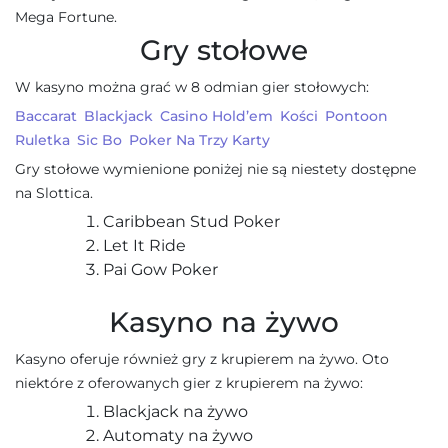
Mega Fortune.
Gry stołowe
W kasyno można grać w 8 odmian gier stołowych:
Baccarat
Blackjack
Casino Hold’em
Kości
Pontoon
Ruletka
Sic Bo
Poker Na Trzy Karty
Gry stołowe wymienione poniżej nie są niestety dostępne
na Slottica.
Caribbean Stud Poker
Let It Ride
Pai Gow Poker
Kasyno na żywo
Kasyno oferuje również gry z krupierem na żywo. Oto
niektóre z oferowanych gier z krupierem na żywo:
Blackjack na żywo
Automaty na żywo