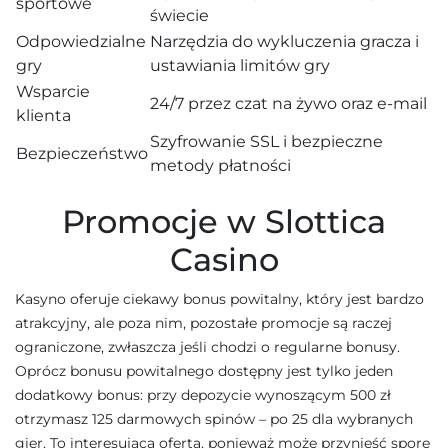
sportowe
świecie
Odpowiedzialne
Narzędzia do wykluczenia gracza i
gry
ustawiania limitów gry
Wsparcie
24/7 przez czat na żywo oraz e-mail
klienta
Szyfrowanie SSL i bezpieczne
Bezpieczeństwo
metody płatności
Promocje w Slottica
Casino
Kasyno oferuje ciekawy bonus powitalny, który jest bardzo
atrakcyjny, ale poza nim, pozostałe promocje są raczej
ograniczone, zwłaszcza jeśli chodzi o regularne bonusy.
Oprócz bonusu powitalnego dostępny jest tylko jeden
dodatkowy bonus: przy depozycie wynoszącym 500 zł
otrzymasz 125 darmowych spinów – po 25 dla wybranych
gier. To interesująca oferta, ponieważ może przynieść spore