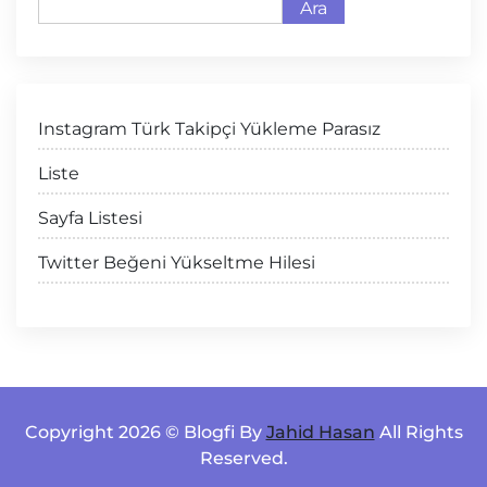
Ara
Instagram Türk Takipçi Yükleme Parasız
Liste
Sayfa Listesi
Twitter Beğeni Yükseltme Hilesi
Copyright 2026 © Blogfi By
Jahid Hasan
All Rights
Reserved.