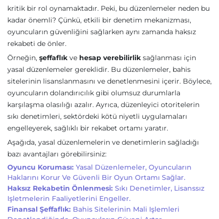
kritik bir rol oynamaktadır. Peki, bu düzenlemeler neden bu
kadar önemli? Çünkü, etkili bir denetim mekanizması,
oyuncuların güvenliğini sağlarken aynı zamanda haksız
rekabeti de önler.
Örneğin,
şeffaflık
ve
hesap verebilirlik
sağlanması için
yasal düzenlemeler gereklidir. Bu düzenlemeler, bahis
sitelerinin lisanslanmasını ve denetlenmesini içerir. Böylece,
oyuncuların dolandırıcılık gibi olumsuz durumlarla
karşılaşma olasılığı azalır. Ayrıca, düzenleyici otoritelerin
sıkı denetimleri, sektördeki kötü niyetli uygulamaları
engelleyerek, sağlıklı bir rekabet ortamı yaratır.
Aşağıda, yasal düzenlemelerin ve denetimlerin sağladığı
bazı avantajları görebilirsiniz:
Oyuncu Koruması:
Yasal Düzenlemeler, Oyuncuların
Haklarını Korur Ve Güvenli Bir Oyun Ortamı Sağlar.
Haksız Rekabetin Önlenmesi:
Sıkı Denetimler, Lisanssız
Işletmelerin Faaliyetlerini Engeller.
Finansal Şeffaflık:
Bahis Sitelerinin Mali Işlemleri