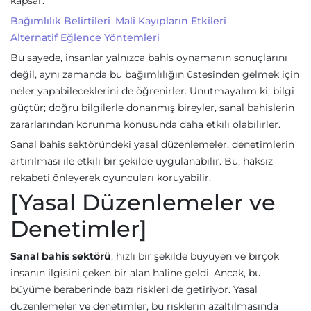
kapsar:
Bağımlılık Belirtileri
Mali Kayıpların Etkileri
Alternatif Eğlence Yöntemleri
Bu sayede, insanlar yalnızca bahis oynamanın sonuçlarını
değil, aynı zamanda bu bağımlılığın üstesinden gelmek için
neler yapabileceklerini de öğrenirler. Unutmayalım ki, bilgi
güçtür; doğru bilgilerle donanmış bireyler, sanal bahislerin
zararlarından korunma konusunda daha etkili olabilirler.
Sanal bahis sektöründeki yasal düzenlemeler, denetimlerin
artırılması ile etkili bir şekilde uygulanabilir. Bu, haksız
rekabeti önleyerek oyuncuları koruyabilir.
[Yasal Düzenlemeler ve
Denetimler]
Sanal bahis sektörü
, hızlı bir şekilde büyüyen ve birçok
insanın ilgisini çeken bir alan haline geldi. Ancak, bu
büyüme beraberinde bazı riskleri de getiriyor. Yasal
düzenlemeler ve denetimler, bu risklerin azaltılmasında