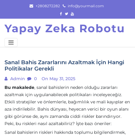
Skip
+2808272282
info@yourmail.com
to
content
Yapay Zeka Robotu
Sanal Bahis Zararlarını Azaltmak İçin Hangi
Politikalar Gerekli
Admin
0
On May 31, 2025
Bu makalede
, sanal bahislerin neden olduğu zararları
azaltmak için uygulanabilecek politikaları inceleyeceğiz.
Etkili stratejiler ve önlemlerle, bağımlılık ve mali kayıplar en
aza indirilebilir. Bahis dünyası, heyecan verici bir oyun alanı
gibi görünse de, aynı zamanda ciddi riskler barındırıyor.
Peki, bu riskleri nasıl azaltabiliriz? İşte bazı öneriler:
Sanal bahislerin riskleri hakkında toplumu bilgilendirmek,