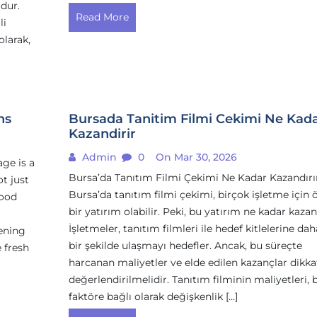
dur.
Read More
li
olarak,
ns
Bursada Tanitim Filmi Cekimi Ne Kad
Kazandirir
Admin
0
On Mar 30, 2026
ge is a
Bursa’da Tanıtım Filmi Çekimi Ne Kadar Kazandırı
ot just
Bursa’da tanıtım filmi çekimi, birçok işletme için
food
bir yatırım olabilir. Peki, bu yatırım ne kadar kazan
İşletmeler, tanıtım filmleri ile hedef kitlelerine daha
pening
bir şekilde ulaşmayı hedefler. Ancak, bu süreçte
 fresh
harcanan maliyetler ve elde edilen kazançlar dikka
değerlendirilmelidir. Tanıtım filminin maliyetleri, 
faktöre bağlı olarak değişkenlik […]