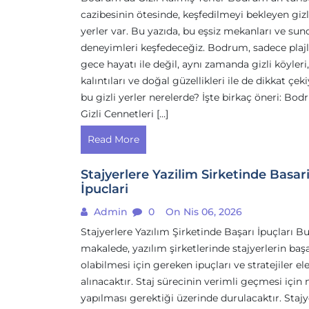
cazibesinin ötesinde, keşfedilmeyi bekleyen gizl
yerler var. Bu yazıda, bu eşsiz mekanları ve sun
deneyimleri keşfedeceğiz. Bodrum, sadece plajl
gece hayatı ile değil, aynı zamanda gizli köyleri,
kalıntıları ve doğal güzellikleri ile de dikkat çeki
bu gizli yerler nerelerde? İşte birkaç öneri: Bo
Gizli Cennetleri […]
Read More
Stajyerlere Yazilim Sirketinde Basar
İpuclari
Admin
0
On Nis 06, 2026
Stajyerlere Yazılım Şirketinde Başarı İpuçları B
makalede, yazılım şirketlerinde stajyerlerin başa
olabilmesi için gereken ipuçları ve stratejiler el
alınacaktır. Staj sürecinin verimli geçmesi için 
yapılması gerektiği üzerinde durulacaktır. Staj