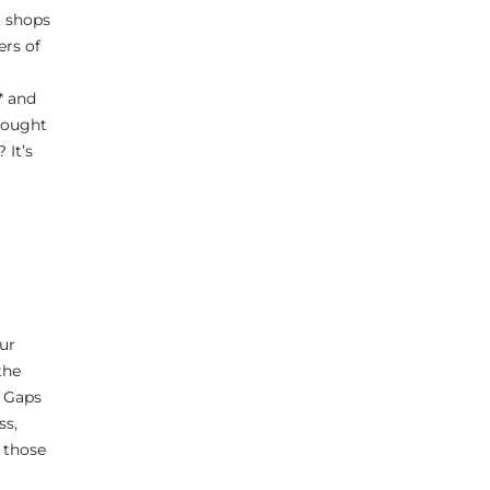
 shops
rs of
* and
hought
 It’s
ur
the
. Gaps
ss,
 those