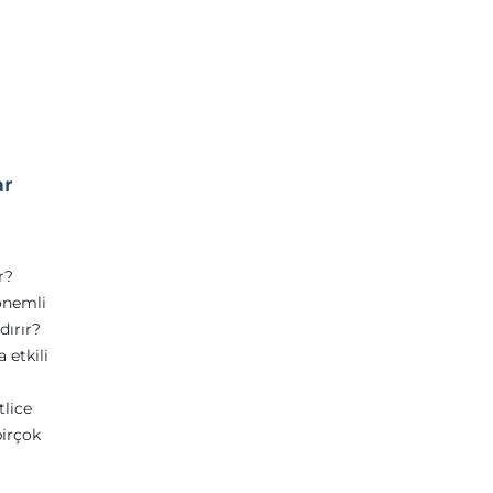
ar
r?
 önemli
dırır?
 etkili
tlice
birçok