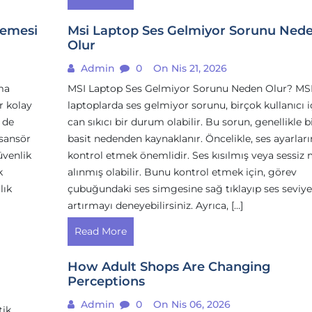
zemesi
Msi Laptop Ses Gelmiyor Sorunu Ned
Olur
Admin
0
On Nis 21, 2026
ma
MSI Laptop Ses Gelmiyor Sorunu Neden Olur? MS
r kolay
laptoplarda ses gelmiyor sorunu, birçok kullanıcı i
 de
can sıkıcı bir durum olabilir. Bu sorun, genellikle b
asansör
basit nedenden kaynaklanır. Öncelikle, ses ayarları
üvenlik
kontrol etmek önemlidir. Ses kısılmış veya sessiz
k
alınmış olabilir. Bunu kontrol etmek için, görev
lık
çubuğundaki ses simgesine sağ tıklayıp ses seviye
artırmayı deneyebilirsiniz. Ayrıca, […]
Read More
How Adult Shops Are Changing
Perceptions
Admin
0
On Nis 06, 2026
tik