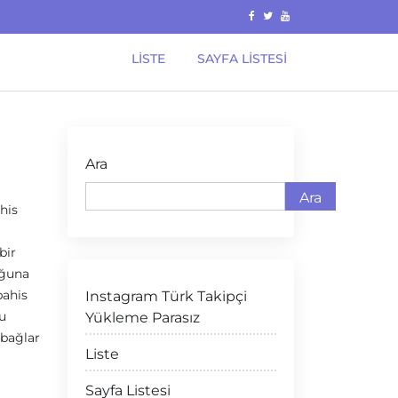
LISTE
SAYFA LISTESI
Ara
Ara
his
bir
uğuna
bahis
Instagram Türk Takipçi
u
Yükleme Parasız
 bağlar
Liste
Sayfa Listesi