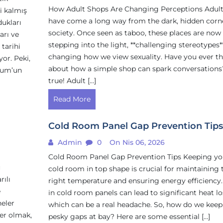
How Adult Shops Are Changing Perceptions Adult
i kalmış
have come a long way from the dark, hidden corne
dukları
society. Once seen as taboo, these places are now
arı ve
stepping into the light, **challenging stereotypes*
 tarihi
changing how we view sexuality. Have you ever t
yor. Peki,
about how a simple shop can spark conversations?
drum’un
true! Adult […]
Read More
i
Cold Room Panel Gap Prevention Tips
Admin
0
On Nis 06, 2026
Cold Room Panel Gap Prevention Tips Keeping yo
u
cold room in top shape is crucial for maintaining 
rılı
right temperature and ensuring energy efficiency
e
in cold room panels can lead to significant heat lo
neler
which can be a real headache. So, how do we keep
yer olmak,
pesky gaps at bay? Here are some essential […]