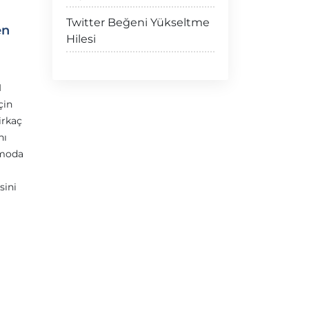
Twitter Beğeni Yükseltme
en
Hilesi
I
çin
irkaç
nı
 moda
sini