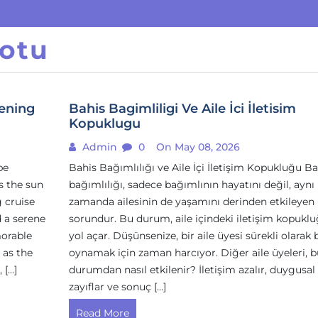
otu
vening
Bahis Bagimliligi Ve Aile İci İletisim
Kopuklugu
Admin
0
On May 08, 2026
pe
Bahis Bağımlılığı ve Aile İçi İletişim Kopukluğu Ba
s the sun
bağımlılığı, sadece bağımlının hayatını değil, aynı
 cruise
zamanda ailesinin de yaşamını derinden etkileyen 
d a serene
sorundur. Bu durum, aile içindeki iletişim kopukl
orable
yol açar. Düşünsenize, bir aile üyesi sürekli olarak 
 as the
oynamak için zaman harcıyor. Diğer aile üyeleri, b
 […]
durumdan nasıl etkilenir? İletişim azalır, duygusal
zayıflar ve sonuç […]
Read More