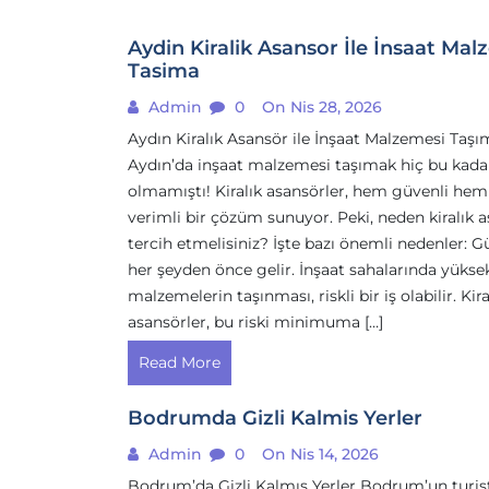
Aydin Kiralik Asansor İle İnsaat Mal
Tasima
Admin
0
On Nis 28, 2026
Aydın Kiralık Asansör ile İnşaat Malzemesi Taşı
Aydın’da inşaat malzemesi taşımak hiç bu kada
olmamıştı! Kiralık asansörler, hem güvenli hem
verimli bir çözüm sunuyor. Peki, neden kiralık 
tercih etmelisiniz? İşte bazı önemli nedenler: G
her şeyden önce gelir. İnşaat sahalarında yükse
malzemelerin taşınması, riskli bir iş olabilir. Kira
asansörler, bu riski minimuma […]
Read More
Bodrumda Gizli Kalmis Yerler
Admin
0
On Nis 14, 2026
Bodrum’da Gizli Kalmış Yerler Bodrum’un turis