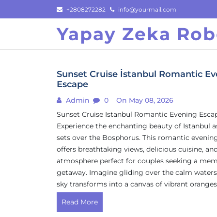
Skip
+2808272282
info@yourmail.com
to
Yapay Zeka Rob
content
Sunset Cruise İstanbul Romantic E
Escape
Admin
0
On May 08, 2026
Sunset Cruise Istanbul Romantic Evening Esca
Experience the enchanting beauty of Istanbul a
sets over the Bosphorus. This romantic evening
offers breathtaking views, delicious cuisine, an
atmosphere perfect for couples seeking a mem
getaway. Imagine gliding over the calm waters
sky transforms into a canvas of vibrant oranges,
Read More