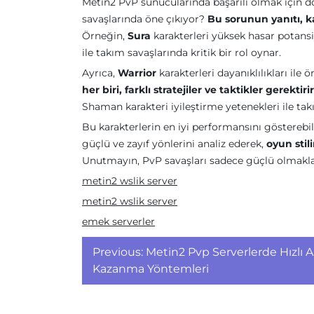
Metin2 PvP sunucularında başarılı olmak için d
savaşlarında öne çıkıyor?
Bu sorunun yanıtı, ka
Örneğin,
Sura
karakterleri yüksek hasar potansi
ile takım savaşlarında kritik bir rol oynar.
Ayrıca,
Warrior
karakterleri dayanıklılıkları ile 
her biri, farklı stratejiler ve taktikler gerektirir
Shaman karakteri iyileştirme yetenekleri ile tak
Bu karakterlerin en iyi performansını gösterebi
güçlü ve zayıf yönlerini analiz ederek,
oyun sti
Unutmayın, PvP savaşları sadece güçlü olmakla d
metin2 wslik server
metin2 wslik server
emek serverler
Yazı
Previous:
Metin2 Pvp Serverlerde Hızlı A
gezinmesi
Kazanma Yöntemleri