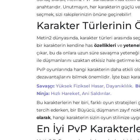
anahtarıdır. Unutmayın, her karakterin güçlü ve
seçmek, sizi rakiplerinizin önüne geçirebilir!
Karakter Türlerinin Ö
Metin2 dünyasında, karakter türleri arasında se
bir karakterin kendine has
özellikleri
ve
yetenek
çıkar, bu da onlara uzun süre savaşma yeteneği
ile düşmanlarını uzaktan etkisiz hale getirme 
PvP oyunlarında hangi karakterin daha etkili old
dezavantajlarını bilmek önemlidir. İşte bazı karak
Savaşçı:
Yüksek Fiziksel Hasar, Dayanıklılık.
B
Ninja:
Hızlı Hareket, Ani Saldırılar.
Bu karakterlerin her biri, farklı oyun stratejile
tercih ederken, bir Büyücü, düşmanın zayıf nokta
olarak
, hangi karakterin sizin oyun stilinize u
En İyi PvP Karakterle