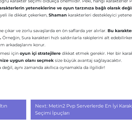
oğru karakter seçimi oldukça önemlidir. Peki, hangi karakterler 
rakterlerin yeteneklerine ve oyun tarzınıza bağlı olarak değiş
yeli ile dikkat çekerken,
Shaman
karakterleri destekleyici yetene
öne çıkar ve zorlu savaşlarda en ön saflarda yer alırlar.
Bu karakter
.
Örneğin, Sura karakteri hızlı saldırılarla rakiplerini alt edebilirke
ım arkadaşlarını korur.
lmesi için
oyun içi stratejilere
dikkat etmek gerekir. Her bir kara
linize uygun olanı seçmek
size büyük avantaj sağlayacaktır.
eğil, aynı zamanda akıllıca oynamakla da ilgilidir!
ltın
Next:
Metin2 Pvp Serverlerde En İyi Karak
Seçimi İpuçları