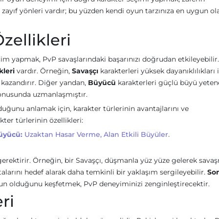
 zayıf yönleri vardır; bu yüzden kendi oyun tarzınıza en uygun ol
zellikleri
çim yapmak, PvP savaşlarındaki başarınızı doğrudan etkileyebilir
leri
vardır. Örneğin,
Savaşçı
karakterleri yüksek dayanıklılıkları 
 kazandırır. Diğer yandan,
Büyücü
karakterleri güçlü büyü yeten
konusunda uzmanlaşmıştır.
uğunu anlamak için, karakter türlerinin avantajlarını ve
ter türlerinin özellikleri:
üyücü:
Uzaktan Hasar Verme, Alan Etkili Büyüler.
ri gerektirir. Örneğin, bir Savaşçı, düşmanla yüz yüze gelerek sava
larını hedef alarak daha temkinli bir yaklaşım sergileyebilir.
So
ygun olduğunu keşfetmek, PvP deneyiminizi zenginleştirecektir.
ri