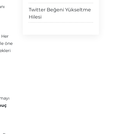
anı
Twitter Beğeni Yükseltme
Hilesi
. Her
ile öne
ekleri
şmayı
nuç