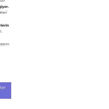
PvP
iyor.
kleri
lerin
n,
kterin
ter