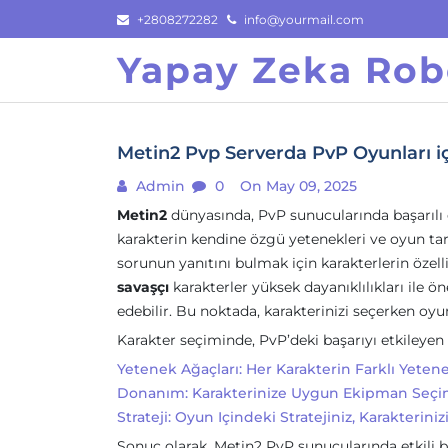
Skip
+2808272282
info@yourmail.com
to
Yapay Zeka Rob
content
Metin2 Pvp Serverda PvP Oyunları i
Admin
0
On May 09, 2025
Metin2
dünyasında, PvP sunucularında başarılı 
karakterin kendine özgü yetenekleri ve oyun tarz
sorunun yanıtını bulmak için karakterlerin özel
savaşçı
karakterler yüksek dayanıklılıkları ile ö
edebilir. Bu noktada, karakterinizi seçerken oyu
Karakter seçiminde, PvP’deki başarıyı etkileyen 
Yetenek Ağaçları: Her Karakterin Farklı Yetenek
Donanım: Karakterinize Uygun Ekipman Seçimi,
Strateji: Oyun Içindeki Stratejiniz, Karakterin
Sonuç olarak, Metin2 PvP sunucularında etkili 