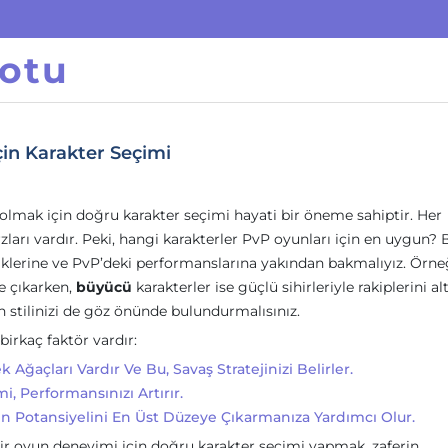
otu
çin Karakter Seçimi
olmak için doğru karakter seçimi hayati bir öneme sahiptir. Her
ları vardır. Peki, hangi karakterler PvP oyunları için en uygun? 
liklerine ve PvP’deki performanslarına yakından bakmalıyız. Örne
ne çıkarken,
büyücü
karakterler ise güçlü sihirleriyle rakiplerini al
n stilinizi de göz önünde bulundurmalısınız.
birkaç faktör vardır:
 Ağaçları Vardır Ve Bu, Savaş Stratejinizi Belirler.
 Performansınızı Artırır.
izin Potansiyelini En Üst Düzeye Çıkarmanıza Yardımcı Olur.
bir oyun deneyimi için doğru karakter seçimi yapmak, zaferin