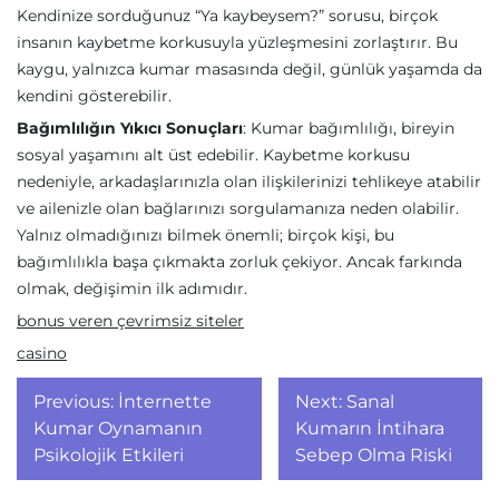
Kendinize sorduğunuz “Ya kaybeysem?” sorusu, birçok
insanın kaybetme korkusuyla yüzleşmesini zorlaştırır. Bu
kaygu, yalnızca kumar masasında değil, günlük yaşamda da
kendini gösterebilir.
Bağımlılığın Yıkıcı Sonuçları
: Kumar bağımlılığı, bireyin
sosyal yaşamını alt üst edebilir. Kaybetme korkusu
nedeniyle, arkadaşlarınızla olan ilişkilerinizi tehlikeye atabilir
ve ailenizle olan bağlarınızı sorgulamanıza neden olabilir.
Yalnız olmadığınızı bilmek önemli; birçok kişi, bu
bağımlılıkla başa çıkmakta zorluk çekiyor. Ancak farkında
olmak, değişimin ilk adımıdır.
bonus veren çevrimsiz siteler
casino
Yazı
Previous:
İnternette
Next:
Sanal
gezinmesi
Kumar Oynamanın
Kumarın İntihara
Psikolojik Etkileri
Sebep Olma Riski