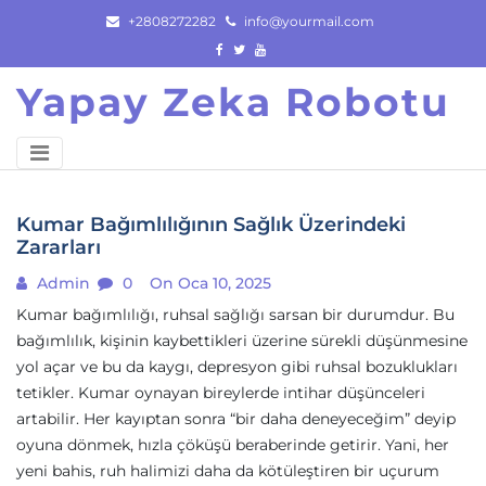
Skip
+2808272282
info@yourmail.com
to
content
Yapay Zeka Robotu
Kumar Bağımlılığının Sağlık Üzerindeki
Zararları
Admin
0
On Oca 10, 2025
Kumar bağımlılığı, ruhsal sağlığı sarsan bir durumdur. Bu
bağımlılık, kişinin kaybettikleri üzerine sürekli düşünmesine
yol açar ve bu da kaygı, depresyon gibi ruhsal bozuklukları
tetikler. Kumar oynayan bireylerde intihar düşünceleri
artabilir. Her kayıptan sonra “bir daha deneyeceğim” deyip
oyuna dönmek, hızla çöküşü beraberinde getirir. Yani, her
yeni bahis, ruh halimizi daha da kötüleştiren bir uçurum