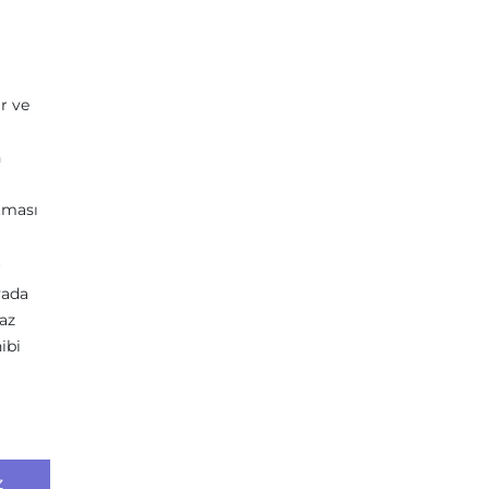
r ve
n
tması
r
yada
raz
ibi
z