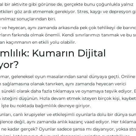
syal bir aktivite gibi görünse de, gerçekte bunu çoğunlukla yalnız
 etkileri göz ardı etmemek gerekiyor. Stres, kaygı ve depresyon g
ınılmaz sonuçlarından biri.
e heyecan, aynı zamanda arkasında pek çok tehlikeyi de barındı
ların farkında olmak önemli. Kendi sınırlarımızı tanımak ve bu sı
 kaçınmanın en etkili yolu olabilir.
lılık: Kumarın Dijital
iyor?
umar, geleneksel oyun masalarından sanal dünyaya geçti. Online
şim sağlamasına olanak tanırken, aynı zamanda heyecan verici
ı sürekli olarak daha fazla tıklamaya ve oynamaya teşvik ediyor. 
steğini düşünün. Hızla devam etmek isteyen birçok kişi, kaybett
. İşte bu noktada bağımlılık devreye giriyor.
arı, canlı krupiyeler ve etkileşimli oyunlarla dolu bir dünya su
ğlence değil, aynı zamanda anlık kazanç vaad ediyor. Her tıklama
klar ne kadar gerçek? Oyunlar sadece şansa mı dayanıyor, yoksa stra