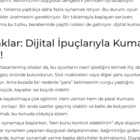
eyimi, katılımcının duygusal dengesini yerinden oynatabiliyor.
ar, tıklama yaptıkça daha fazla oynamak istiyor. Bu durum, oyun
rikler üretmesini gerektiriyor. Bir tıklamayla başlayan serüven,
a bu tutku, beraberinde çeşitli riskleri de getiriyor. dijital kuma
.
ar: Dijital İpuçlarıyla Kum
!
asarlanmış olsalar da, bu oyunların nasıl işlediğini bilmek hiç d
 göz önünde bulundurun. Slot makineleri veya diğer şans oyunlar
ışır. Ama burada bir nedenle “şans” kelimesinin vurgu yaptığını
çük, kayıplar ise büyük olabilir.
i de kaybolmaya çok eğilimli: Hem zaman hem de para! Kumara
zorlaşır. Bir anda saatler geçmiş olabilir ve belki de bütçenizin
oymak, bu konuda oldukça elzem.
oynamaya başlarken, “ben bunu kontrol edebilirim” diye düşü
umar oynarken yaşanan duygusal dalgalanmalar, bağımlılığa giden
larda, kumar oynamak yerine başka aktiviteler bulmalısınız. Duyg