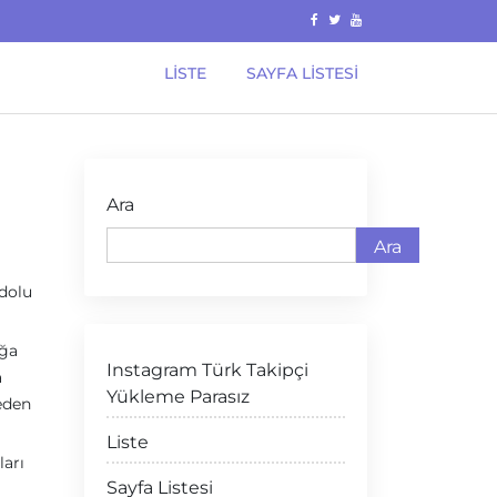
LISTE
SAYFA LISTESI
Ara
Ara
dolu
ığa
Instagram Türk Takipçi
a
Yükleme Parasız
eden
Liste
ları
Sayfa Listesi