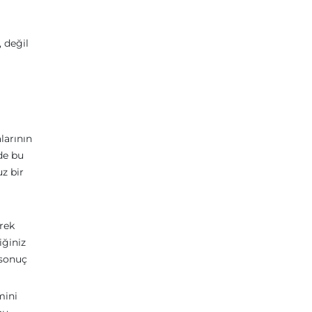
, değil
larının
 de bu
z bir
erek
iğiniz
 sonuç
mini