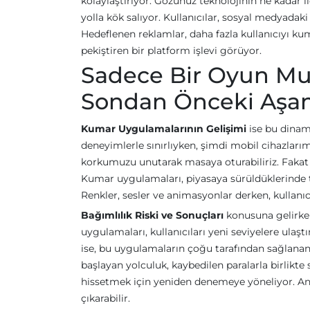
kolaylaştırıyor. Gözünüz teknolojinin ne kadar il
yolla kök salıyor. Kullanıcılar, sosyal medyada
Hedeflenen reklamlar, daha fazla kullanıcıyı k
pekiştiren bir platform işlevi görüyor.
Sadece Bir Oyun Mu
Sondan Önceki Aşam
Kumar Uygulamalarının Gelişimi
ise bu dinam
deneyimlerle sınırlıyken, şimdi mobil cihazlarım
korkumuzu unutarak masaya oturabiliriz. Fakat bu
Kumar uygulamaları, piyasaya sürüldüklerinde tas
Renkler, sesler ve animasyonlar derken, kullanıc
Bağımlılık Riski ve Sonuçları
konusuna gelirken
uygulamaları, kullanıcıları yeni seviyelere ulaşt
ise, bu uygulamaların çoğu tarafından sağlana
başlayan yolculuk, kaybedilen paralarla birlikte
hissetmek için yeniden denemeye yöneliyor. An
çıkarabilir.