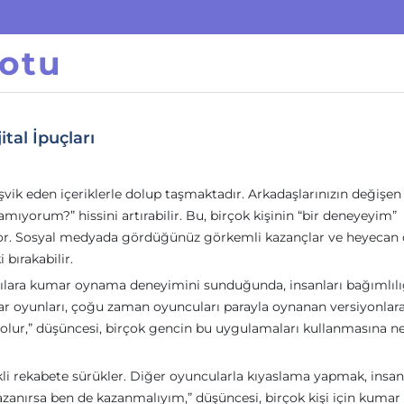
otu
tal İpuçları
ik eden içeriklerle dolup taşmaktadır. Arkadaşlarınızın değişen
yorum?” hissini artırabilir. Bu, birçok kişinin “bir deneyeyim”
or. Sosyal medyada gördüğünüz görkemli kazançlar ve heyecan 
 bırakabilir.
nıcılara kumar oynama deneyimini sunduğunda, insanları bağımlıl
ar oyunları, çoğu zaman oyuncuları parayla oynanan versiyonlar
l olur,” düşüncesi, birçok gencin bu uygulamaları kullanmasına n
ekli rekabete sürükler. Diğer oyuncularla kıyaslama yapmak, insan
zanırsa ben de kazanmalıyım,” düşüncesi, birçok kişi için kumar