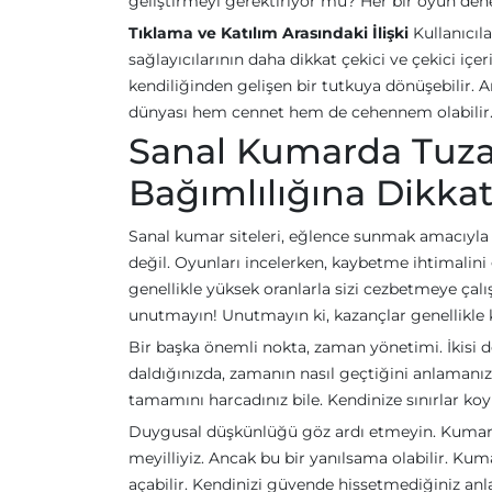
geliştirmeyi gerektiriyor mu? Her bir oyun den
Tıklama ve Katılım Arasındaki İlişki
Kullanıcıl
sağlayıcılarının daha dikkat çekici ve çekici içe
kendiliğinden gelişen bir tutkuya dönüşebilir. Am
dünyası hem cennet hem de cehennem olabilir
Sanal Kumarda Tuzakl
Bağımlılığına Dikkat
Sanal kumar siteleri, eğlence sunmak amacıyla t
değil. Oyunları incelerken, kaybetme ihtimalini
genellikle yüksek oranlarla sizi cezbetmeye çal
unutmayın! Unutmayın ki, kazançlar genellikle kü
Bir başka önemli nokta, zaman yönetimi. İkis
daldığınızda, zamanın nasıl geçtiğini anlamanız 
tamamını harcadınız bile. Kendinize sınırlar k
Duygusal düşkünlüğü göz ardı etmeyin. Kumar 
meyilliyiz. Ancak bu bir yanılsama olabilir. K
açabilir. Kendinizi güvende hissetmediğiniz an