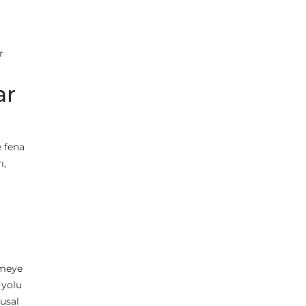
r
ar
e fena
ı,
nmeye
 yolu
usal