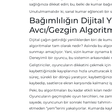
sağlığınıza dikkat edin; bu, belki de kumar bağı
Unutulmamalıdır ki, sanal kumar eğlenceli bir se
Bağımlılığın Dijital
Avcı/Gezgin Algorit
Dijital çağın getirdiği yeniliklerden biri de ku
algoritmalar tam olarak nedir? Aslında bu algor
sunmayı amaçlıyor. Yani, sizin kumar oynama biçi
Deneyimli bir oyuncu, bu sistemin arkasındaki 
Geliştiriciler, oyuncuların dikkatini çekmek için 
kaybettiğinizde kayıplarınızı hızla unutturacak 
süreç, sürekli bir döngü yaratıyor; kaybettiğin
kaybedip, saatlerce ekran karşısında kalmanız i
Peki, bu algoritmaları bu kadar etkili kılan ned
Oyuncuların geçmişteki oyun tercihleri, ne zaman
sayede, oyuncunun bir sonraki hamlesi tahmin ed
etmeden “yem”lerini yakalıyorlar. Kumarda kaybe