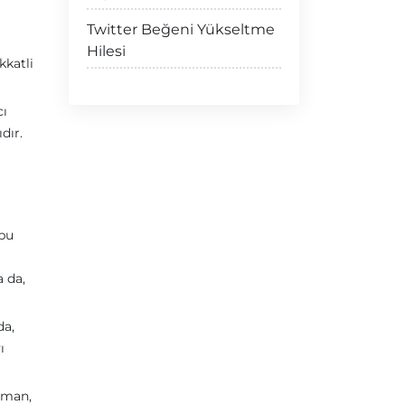
Twitter Beğeni Yükseltme
Hilesi
kkatli
cı
dır.
 bu
a da,
da,
ı
zaman,