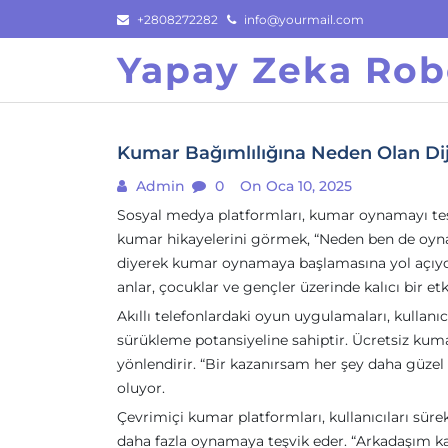
Skip
+2808272282
info@yourmail.com
to
Yapay Zeka Rob
content
Kumar Bağımlılığına Neden Olan Diji
Admin
0
On Oca 10, 2025
Sosyal medya platformları, kumar oynamayı teşv
kumar hikayelerini görmek, “Neden ben de oynamı
diyerek kumar oynamaya başlamasına yol açıy
anlar, çocuklar ve gençler üzerinde kalıcı bir etki
Akıllı telefonlardaki oyun uygulamaları, kulla
sürükleme potansiyeline sahiptir. Ücretsiz kum
yönlendirir. “Bir kazanırsam her şey daha güze
oluyor.
Çevrimiçi kumar platformları, kullanıcıları sür
daha fazla oynamaya teşvik eder. “Arkadaşım ka