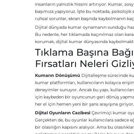
insanların yalnızlık hissini artırıyor. Kumar, so
başımıza yapıyoruz. İşte bu noktada, psikolojik
ruhsal sorunlar, ekran başında kaybolmanın kaç
Dijital dünyada kumar oynamanın sunduğu haz v
Bu nedenle, her tıklamada kaçınılmaz olan karar
korumak, dijital kumar dünyasında kaybolmaktan
Tıklama Başına Bağım
Fırsatları Neleri Gizl
Kumarın Dönüşümü
Dijitalleşme sürecinde k
kumar platformları, kullanıcıların kolayca eri
deneyimler sunuyor. Ancak bu yapı, kullanıcılar
için kaybeden bir oyuncunun geri dönüş yapma i
her el için hemen yeni bir şans arayışına giriyor
Dijital Oyunların Cazibesi
Çevrimiçi kumar oyunl
Gerçekten de, bu oyunlar kullanıcılara sadece e
bir olasılığın kapısını aralıyor. Ama bu olasılı