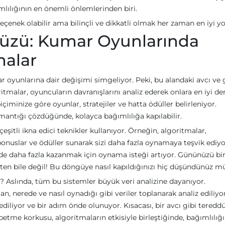
mlılığının en önemli önlemlerinden biri.
çenek olabilir ama bilinçli ve dikkatli olmak her zaman en iyi yo
 Yüzü: Kumar Oyunlarında
malar
mar oyunlarına dair değişimi simgeliyor. Peki, bu alandaki avcı ve
itmalar, oyuncuların davranışlarını analiz ederek onlara en iyi d
minize göre oyunlar, stratejiler ve hatta ödüller belirleniyor.
mantığı çözdüğünde, kolayca bağımlılığa kapılabilir.
çeşitli ikna edici teknikler kullanıyor. Örneğin, algoritmalar,
bonuslar ve ödüller sunarak sizi daha fazla oynamaya teşvik ediyo
izde daha fazla kazanmak için oynama isteği artıyor. Gününüzü bi
şten bile değil! Bu döngüye nasıl kapıldığınızı hiç düşündünüz m
ir? Aslında, tüm bu sistemler büyük veri analizine dayanıyor.
, nerede ve nasıl oynadığı gibi veriler toplanarak analiz ediliyo
iliyor ve bir adım önde olunuyor. Kısacası, bir avcı gibi teredd
tme korkusu, algoritmaların etkisiyle birleştiğinde, bağımlılığ