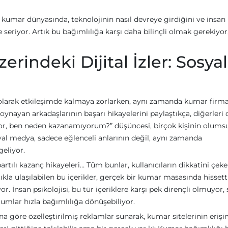
kle kumar dünyasında, teknolojinin nasıl devreye girdiğini ve insan
 seriyor. Artık bu bağımlılığa karşı daha bilinçli olmak gerekiyor
rindeki Dijital İzler: Sosyal
i olarak etkileşimde kalmaya zorlarken, aynı zamanda kumar firma
 oynayan arkadaşlarının başarı hikayelerini paylaştıkça, diğerleri
yor, ben neden kazanamıyorum?” düşüncesi, birçok kişinin olumsu
al medya, sadece eğlenceli anlarının değil, aynı zamanda
geliyor.
bartılı kazanç hikayeleri… Tüm bunlar, kullanıcıların dikkatini çek
ıkla ulaşılabilen bu içerikler, gerçek bir kumar masasında hissett
. İnsan psikolojisi, bu tür içeriklere karşı pek dirençli olmuyor,
umlar hızla bağımlılığa dönüşebiliyor.
rına göre özelleştirilmiş reklamlar sunarak, kumar sitelerinin erişi