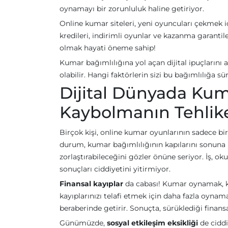
oynamayı bir zorunluluk haline getiriyor.
Online kumar siteleri, yeni oyuncuları çekmek iç
kredileri, indirimli oyunlar ve kazanma garantile
olmak hayati öneme sahip!
Kumar bağımlılığına yol açan dijital ipuçların
olabilir. Hangi faktörlerin sizi bu bağımlılığa 
Dijital Dünyada Kum
Kaybolmanın Tehlike
Birçok kişi, online kumar oyunlarının sadece b
durum, kumar bağımlılığının kapılarını sonuna 
zorlaştırabileceğini gözler önüne seriyor. İş, okul 
sonuçları ciddiyetini yitirmiyor.
Finansal kayıplar
da cabası! Kumar oynamak, ka
kayıplarınızı telafi etmek için daha fazla oynama
beraberinde getirir. Sonuçta, sürüklediği finansal
Günümüzde,
sosyal etkileşim eksikliği
de ciddi