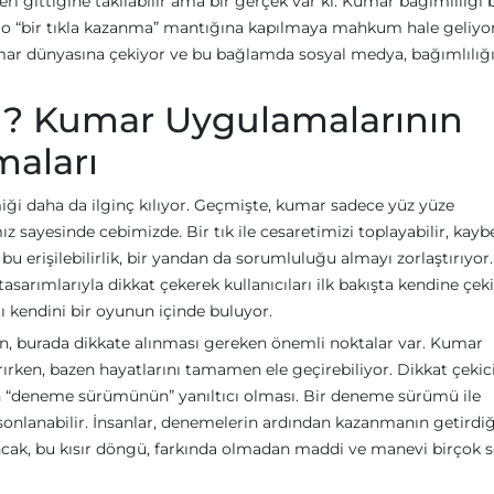
eri gittiğine takılabilir ama bir gerçek var ki: Kumar bağımlılığı 
ki o “bir tıkla kazanma” mantığına kapılmaya mahkum hale geliyor
umar dünyasına çekiyor ve bu bağlamda sosyal medya, bağımlılığ
? Kumar Uygulamalarının
aları
iği daha da ilginç kılıyor. Geçmişte, kumar sadece yüz yüze
ız sayesinde cebimizde. Bir tık ile cesaretimizi toplayabilir, kay
 erişilebilirlik, bir yandan da sorumluluğu almayı zorlaştırıyor.
arımlarıyla dikkat çekerek kullanıcıları ilk bakışta kendine çeki
ı kendini bir oyunun içinde buluyor.
, burada dikkate alınması gereken önemli noktalar var. Kumar
ırırken, bazen hayatlarını tamamen ele geçirebiliyor. Dikkat çekic
n “deneme sürümünün” yanıltıcı olması. Bir deneme sürümü ile
 sonlanabilir. İnsanlar, denemelerin ardından kazanmanın getirdiğ
cak, bu kısır döngü, farkında olmadan maddi ve manevi birçok 