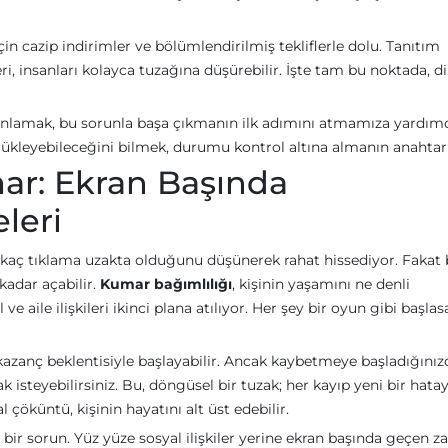
in cazip indirimler ve bölümlendirilmiş tekliflerle dolu. Tanıtım
ri, insanları kolayca tuzağına düşürebilir. İşte tam bu noktada, di
ı anlamak, bu sorunla başa çıkmanın ilk adımını atmamıza yardım
sürükleyebileceğini bilmek, durumu kontrol altına almanın anahtarı
ar: Ekran Başında
leri
irkaç tıklama uzakta olduğunu düşünerek rahat hissediyor. Fakat
kadar açabilir.
Kumar bağımlılığı
, kişinin yaşamını ne denli
ve aile ilişkileri ikinci plana atılıyor. Her şey bir oyun gibi başlas
zanç beklentisiyle başlayabilir. Ancak kaybetmeye başladığınız
k isteyebilirsiniz. Bu, döngüsel bir tuzak; her kayıp yeni bir hatay
 çöküntü, kişinin hayatını alt üst edebilir.
 bir sorun. Yüz yüze sosyal ilişkiler yerine ekran başında geçen 