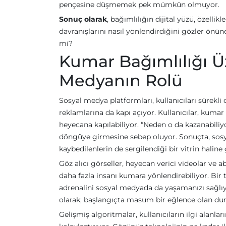
pençesine düşmemek pek mümkün olmuyor.
Sonuç olarak
, bağımlılığın dijital yüzü, özelli
davranışlarını nasıl yönlendirdiğini gözler önüne
mi?
Kumar Bağımlılığı Üze
Medyanın Rolü
Sosyal medya platformları, kullanıcıları sürekl
reklamlarına da kapı açıyor. Kullanıcılar, kumar
heyecana kapılabiliyor. “Neden o da kazanabili
döngüye girmesine sebep oluyor. Sonuçta, sosy
kaybedilenlerin de sergilendiği bir vitrin haline 
Göz alıcı görseller, heyecan verici videolar ve a
daha fazla insanı kumara yönlendirebiliyor. Bir t
adrenalini sosyal medyada da yaşamanızı sağlıyor
olarak; başlangıçta masum bir eğlence olan dur
Gelişmiş algoritmalar, kullanıcıların ilgi alanla