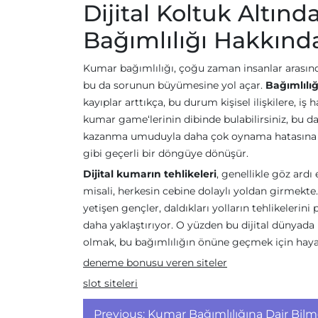
Dijital Koltuk Altınd
Bağımlılığı Hakkınd
Kumar bağımlılığı, çoğu zaman insanlar arasın
bu da sorunun büyümesine yol açar.
Bağımlılığı
kayıplar arttıkça, bu durum kişisel ilişkilere, 
kumar game‘lerinin dibinde bulabilirsiniz, bu da 
kazanma umuduyla daha çok oynama hatasına dü
gibi geçerli bir döngüye dönüşür.
Dijital kumarın tehlikeleri
, genellikle göz ardı
misali, herkesin cebine dolaylı yoldan girmekte.
yetişen gençler, daldıkları yolların tehlikelerini
daha yaklaştırıyor. O yüzden bu dijital dünyada
olmak, bu bağımlılığın önüne geçmek için haya
deneme bonusu veren siteler
slot siteleri
Yazı
Previous:
Kumar Bağımlılığına Dair Bilm