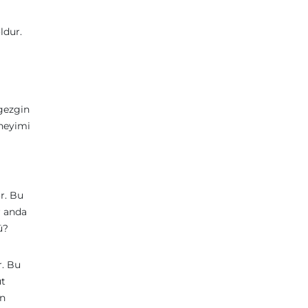
ldur.
 gezgin
eneyimi
r. Bu
r anda
ü?
r. Bu
üt
ın