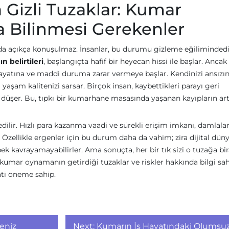
a Gizli Tuzaklar: Kumar
a Bilinmesi Gerekenler
da açıkça konuşulmaz. İnsanlar, bu durumu gizleme eğilimindedi
n belirtileri
, başlangıçta hafif bir heyecan hissi ile başlar. Ancak
iş hayatına ve maddi duruma zarar vermeye başlar. Kendinizi ansızı
yaşam kalitenizi sarsar. Birçok insan, kaybettikleri parayı geri
şer. Bu, tıpkı bir kumarhane masasında yaşanan kayıpların ar
 edilir. Hızlı para kazanma vaadi ve sürekli erişim imkanı, damlala
 Özellikle ergenler için bu durum daha da vahim; zira dijital dün
 pek kavrayamayabilirler. Ama sonuçta, her bir tık sizi o tuzağa bi
 kumar oynamanın getirdiği tuzaklar ve riskler hakkında bilgi sah
ti öneme sahip.
eniz
Next:
Kumarın İş Hayatındaki Olumsu