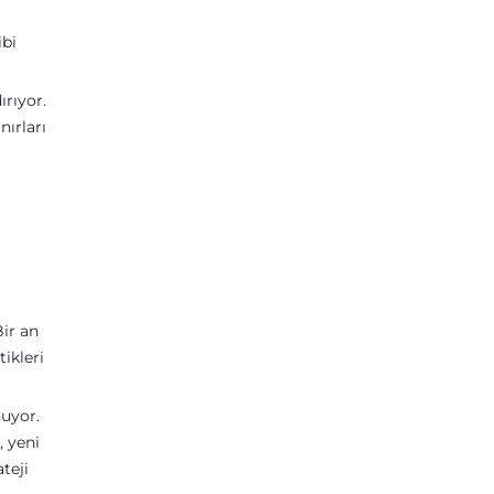
ibi
rıyor.
nırları
Bir an
ikleri
nuyor.
, yeni
teji