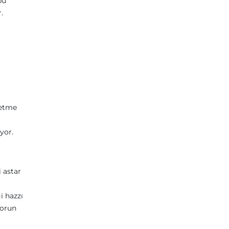
bu
.
ı
betme
yor.
i astar
i hazzı
sorun