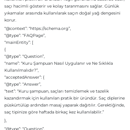
saçı hacimli gösterir ve kolay taranmasını sağlar. Günlük
yıkamalar arasında kullanılarak saçın doğal yağ dengesini
korur.
“@context”: “https://schema.org”,
“@type”: “FAQPage”,
“mainEntity”: [
{
“@type”: “Question”,
“name”: “Kuru Şampuan Nasıl Uygulanır ve Ne Sıklıkla
Kullanılmalıdır?”,
“acceptedAnswer”: {
“@type”: “Answer”,
“text”: “Kuru şampuan, saçları temizlemek ve tazelik
kazandırmak için kullanılan pratik bir üründür. Saç diplerine
püskürtülüp ardından masaj yaparak dağıtılır. Gerektiğinde,
saç tipinize göre haftada birkaç kez kullanılabilir.”
},
“@type”: “Question”,