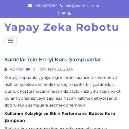
Skip
+2808272282
info@yourmail.com
to
content
Yapay Zeka Robotu
Kadınlar İçin En İyi Kuru Şampuanlar
Admin
0
On Tem 21, 2024
Kuru şampuanlar, yoğun günlerde saçınızı tazelemek ve
hızlı bir şekilde canlandırmak için harika bir çözümdür.
Günlük koşturmacanın arasında saçlarınızı yıkamaya vakit
bulamıyorsanız veya saçınıza hacim katmak istiyorsanız,
doğru kuru şampuanı seçmek önemlidir.
Kullanım Kolaylığı ve Etkin Performans: Batiste Kuru
Şampuan
Batiste, kuru şampuan konusunda uzmanlaşmış ve