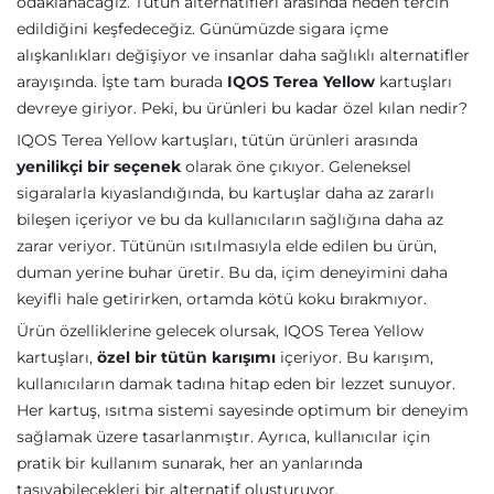
odaklanacağız. Tütün alternatifleri arasında neden tercih
edildiğini keşfedeceğiz. Günümüzde sigara içme
alışkanlıkları değişiyor ve insanlar daha sağlıklı alternatifler
arayışında. İşte tam burada
IQOS Terea Yellow
kartuşları
devreye giriyor. Peki, bu ürünleri bu kadar özel kılan nedir?
IQOS Terea Yellow kartuşları, tütün ürünleri arasında
yenilikçi bir seçenek
olarak öne çıkıyor. Geleneksel
sigaralarla kıyaslandığında, bu kartuşlar daha az zararlı
bileşen içeriyor ve bu da kullanıcıların sağlığına daha az
zarar veriyor. Tütünün ısıtılmasıyla elde edilen bu ürün,
duman yerine buhar üretir. Bu da, içim deneyimini daha
keyifli hale getirirken, ortamda kötü koku bırakmıyor.
Ürün özelliklerine gelecek olursak, IQOS Terea Yellow
kartuşları,
özel bir tütün karışımı
içeriyor. Bu karışım,
kullanıcıların damak tadına hitap eden bir lezzet sunuyor.
Her kartuş, ısıtma sistemi sayesinde optimum bir deneyim
sağlamak üzere tasarlanmıştır. Ayrıca, kullanıcılar için
pratik bir kullanım sunarak, her an yanlarında
taşıyabilecekleri bir alternatif oluşturuyor.