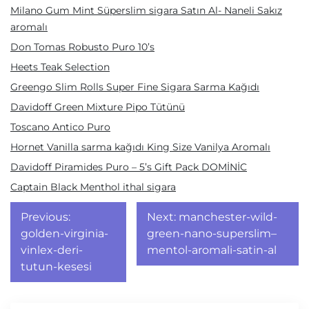
Milano Gum Mint Süperslim sigara Satın Al- Naneli Sakız
aromalı
Don Tomas Robusto Puro 10’s
Heets Teak Selection
Greengo Slim Rolls Super Fine Sigara Sarma Kağıdı
Davidoff Green Mixture Pipo Tütünü
Toscano Antico Puro
Hornet Vanilla sarma kağıdı King Size Vanilya Aromalı
Davidoff Piramides Puro – 5’s Gift Pack DOMİNİC
Captain Black Menthol ithal sigara
Yazı
Previous:
Next:
manchester-wild-
gezinmesi
golden-virginia-
green-nano-superslim–
vinlex-deri-
mentol-aromali-satin-al
tutun-kesesi