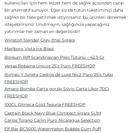
kullanıcıları için hem lezzet hem de sağlık açısından cazip
bir alternatif sunuyor. Eğer siz de tütün tüketiminizi daha
sağlıklı bir hale getirmek istiyorsanız, bu ürünleri denemek
isteyebilirsiniz. Unutmayın, sağlığınıza yapacağınız
yatırımlar her zaman en değerlisidir!
Winston Slender Grey İthal Sigara
Marlboro Vista İce Blast
Borkum Riff Scandinavian Pipo Tütünü – 42.5 Gr
Vegas Robaina Unicos 25’s Puro FREESHOP
Romeo Y Julieta Cedros de Luxe No.2 Puro 25’s Tubo
FREESHOP
Amaro Bomba Carta gorzki Silvio Carta Likor 70Cl
FREESHOP
100CL Olmeca Gold Tequila FREESHOP
Captain Black Navy Blue Compact sigara SLİM
Carlos Torano Carlin Puro Nicaragua Selection
Elf Bar BC5000 Watermelon Bubble Gum Puff