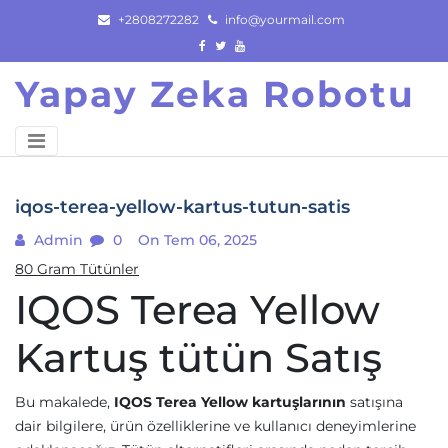
Skip
+2808272282
info@yourmail.com
to
content
Yapay Zeka Robotu
iqos-terea-yellow-kartus-tutun-satis
Admin
0
On Tem 06, 2025
80 Gram Tütünler
IQOS Terea Yellow
Kartuş tütün Satış
Bu makalede,
IQOS Terea Yellow kartuşlarının
satışına
dair bilgilere, ürün özelliklerine ve kullanıcı deneyimlerine