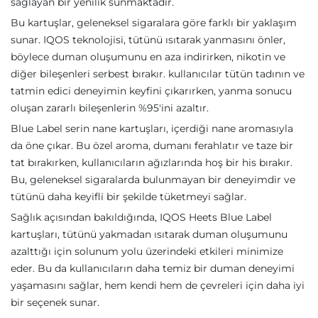
sağlayan bir yenilik sunmaktadır.
Bu kartuşlar, geleneksel sigaralara göre farklı bir yaklaşım
sunar. IQOS teknolojisi, tütünü ısıtarak yanmasını önler,
böylece duman oluşumunu en aza indirirken, nikotin ve
diğer bileşenleri serbest bırakır. kullanıcılar tütün tadının ve
tatmin edici deneyimin keyfini çıkarırken, yanma sonucu
oluşan zararlı bileşenlerin %95'ini azaltır.
Blue Label serin nane kartuşları, içerdiği nane aromasıyla
da öne çıkar. Bu özel aroma, dumanı ferahlatır ve taze bir
tat bırakırken, kullanıcıların ağızlarında hoş bir his bırakır.
Bu, geleneksel sigaralarda bulunmayan bir deneyimdir ve
tütünü daha keyifli bir şekilde tüketmeyi sağlar.
Sağlık açısından bakıldığında, IQOS Heets Blue Label
kartuşları, tütünü yakmadan ısıtarak duman oluşumunu
azalttığı için solunum yolu üzerindeki etkileri minimize
eder. Bu da kullanıcıların daha temiz bir duman deneyimi
yaşamasını sağlar, hem kendi hem de çevreleri için daha iyi
bir seçenek sunar.