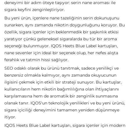
deneyimi bir adım öteye taşıyor: serin nane aroması ile
sigara keyfini zenginleştiriyor.
Bu yeni ürün, içenlere nane tazeliğinin serin dokunuşunu
sunarken, aynı zamanda nikotin doygunluğunu koruyor. Bu
özellik, sigara içenler için beklenmedik bir şaşkınlık etkisi
yaratıyor çünkü geleneksel sigaralarda bu tür bir aroma
seçeneği bulunmuyor. IQOS Heets Blue Label kartuşları,
nane sevenler için ideal bir seçenek olup, her nefes alışta
ferahlık ve tatmin hissi sağlıyor.
SEO odaklı olarak bu ürünü tanıtmak, sadece yenilikçi ve
benzersiz olmakla kalmıyor, aynı zamanda okuyucunun
ilgisini çekmek için etkili bir strateji sunuyor. Bu kartuşlar,
kullanıcıların hem nikotin bağımlılığına olan ihtiyaçlarını
karşılamasına hem de aromatik bir zenginlik sunmasına
olanak tanır. IQOS'un teknolojik yenilikleri ve bu yeni ürünü,
sigara içiciliği deneyimini tamamen yeniden düşünmeye
itiyor.
IQOS Heets Blue Label kartuşları, sigara içenler için modern