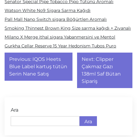
Senator Special Pipe Tobacco Pipo Tütünü Aromalı
Watson White No9 Sigara Sarma Kağıdı
Pall Mall Nano Switch sigara Böğürtlen Aromalı
Smoking Thinnest Brown King Size sarma kağıdı + Zıvanalı
Milano X Merge ithal sigara Yabanmersini ve Mentol
Gurkha Cellar Reserve 15 Year Hedonism Tubos Puro
Yazı
Previous:
IQOS Heets
Next:
Clipper
gezinmesi
Blue Label kartuş tütün
Çakmaz Gazı
Serin Nane Satış
138ml Saf Bütan
Sipariş
Ara
Ara