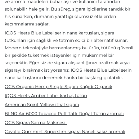
ve aroma maddeleri buharlaşır ve kullanıcı tarafından
solunabilir hale gelir. Bu süreç, sigara içicilerine tanıdık bir
his sunarken, dumanın yarattığı olumsuz etkilerden
kaçınmalarını sağlar.
IQOS Heets Blue Label serin nane kartuşları, sigara
tutkunları için sağlıklı ve tatmin edici bir alternatif sunar.
Modern teknolojiyle harmanlanmış bu ürün, tütünü güvenli
bir şekilde tüketmek isteyenler için mükemmel bir
seçenektir. Eğer siz de sigara alışkanlığınızı azaltmak veya
sigarayı bırakmak istiyorsanız, IQOS Heets Blue Label serin
nane kartuşlarını denemek harika bir başlangıç olabilir.
OCB Organic Hemp Single Sigara Kağıdı Organik
IQOS Heets Amber Label kartuş tütün
American Spirit Yellow ithal sigara
BLNG Air 6000 Tobacco Puff Tatlı Doğal Tütün aromalı
OCB Sigara Sarma Makinesi
Cavallo Gummint Superslim sigara Naneli sakız aromalı