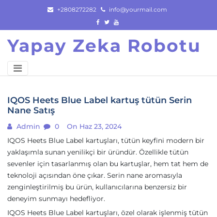
Skip
+2808272282
info@yourmail.com
to
content
Yapay Zeka Robotu
IQOS Heets Blue Label kartuş tütün Serin
Nane Satış
Admin
0
On Haz 23, 2024
IQOS Heets Blue Label kartuşları, tütün keyfini modern bir
yaklaşımla sunan yenilikçi bir üründür. Özellikle tütün
sevenler için tasarlanmış olan bu kartuşlar, hem tat hem de
teknoloji açısından öne çıkar. Serin nane aromasıyla
zenginleştirilmiş bu ürün, kullanıcılarına benzersiz bir
deneyim sunmayı hedefliyor.
IQOS Heets Blue Label kartuşları, özel olarak işlenmiş tütün