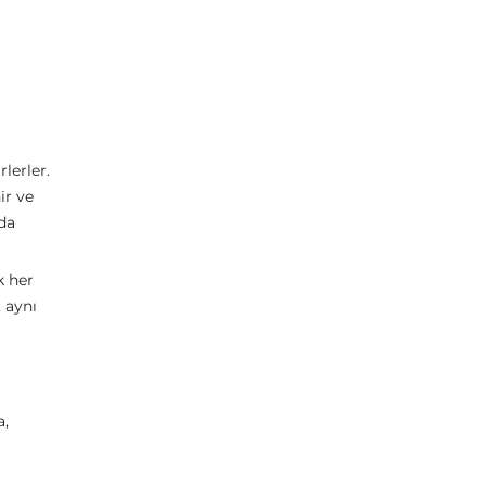
lerler.
ir ve
nda
k her
 aynı
a,