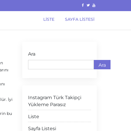
LISTE
SAYFA LISTESI
Ara
ın
Ara
arını
ını
Instagram Türk Takipçi
ür. İyi
Yükleme Parasız
rin bu
Liste
Sayfa Listesi