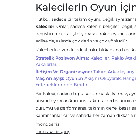
Kalecilerin Oyun İçi
Futbol, sadece bir takım oyunu değil, aynı zaman
kaleciler
. Onlar, sadece kalenin bekçileri deği
değiştiren kurtarışlar yaparak, rakip oyuncuları
edilse de, aslında çok derin ve çok yönlüdür.
Kalecilerin oyun içindeki rolü, birkaç ana başlık 
Stratejik Pozisyon Alma:
Kaleciler, Rakip Atak
Yakalarlar.
İletişim Ve Organizasyon:
Takım Arkadaşlarıyla
Maç Anlayışı:
Oyunun Akışını Okuyarak, Hangi 
Yeteneklerinden Biridir.
Bir kaleci, sadece topu kurtarmakla kalmaz; ayn
atışında yapılan kurtarış, takım arkadaşlarının 
durumu ve performansı, takımın genel başarısını 
kahramanlarıdır ve sahada her zaman dikkatle i
monobahis
monobahis giriş