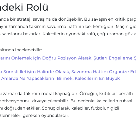
ndeki Rolü
da bir strateji savaşına da dönüşebilir. Bu savaşın en kritik parç
l, aynı zamanda takımın savunma hattının bel kemiğidir. Maçın gid
n şanslarını bozarlar. Kalecilerin oyundaki rolü, çoğu zaman göz a
altında incelenebilir:
larını Önlemek Için Doğru Pozisyon Alarak, Şutları Engelleme 
 Sürekli Iletişim Halinde Olarak, Savunma Hattını Organize Ed
Anlarda Ne Yapacaklarını Bilmek, Kalecilerin En Büyük
ı zamanda takımın moral kaynağıdır. Örneğin, kritik bir penaltı
motivasyonunu zirveye çıkarabilir. Bu nedenle, kalecilerin ruhsal
doğrudan etkiler. Sonuç olarak, kaleciler, futbolun gizli
zlenmeleri gereken oyunculardır.