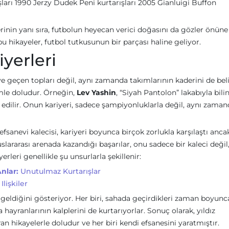
şları 1990 Jerzy Dudek Peni kurtarışları 2005 Gianluigi Buffon
lerinin yanı sıra, futbolun heyecan verici doğasını da gözler önüne
 bu hikayeler, futbol tutkusunun bir parçası haline geliyor.
iyerleri
ye geçen topları değil, aynı zamanda takımlarının kaderini de belir
zimle doludur. Örneğin,
Lev Yashin
, “Siyah Pantolon” lakabıyla bilin
l edilir. Onun kariyeri, sadece şampiyonluklarla değil, aynı zama
n efsanevi kalecisi, kariyeri boyunca birçok zorlukla karşılaştı anca
lararası arenada kazandığı başarılar, onu sadece bir kaleci değil,
erleri genellikle şu unsurlarla şekillenir:
nlar:
Unutulmaz Kurtarışlar
lişkiler
e geldiğini gösteriyor. Her biri, sahada geçirdikleri zaman boyunc
hayranlarının kalplerini de kurtarıyorlar. Sonuç olarak, yıldız
ran hikayelerle doludur ve her biri kendi efsanesini yaratmıştır.