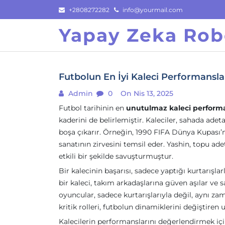
Skip
+2808272282
info@yourmail.com
to
Yapay Zeka Rob
content
Futbolun En İyi Kaleci Performansları
Admin
0
On Nis 13, 2025
Futbol tarihinin en
unutulmaz kaleci performa
kaderini de belirlemiştir. Kaleciler, sahada adet
boşa çıkarır. Örneğin, 1990 FIFA Dünya Kupası
sanatının zirvesini temsil eder. Yashin, topu ade
etkili bir şekilde savuşturmuştur.
Bir kalecinin başarısı, sadece yaptığı kurtarışl
bir kaleci, takım arkadaşlarına güven aşılar ve
oyuncular, sadece kurtarışlarıyla değil, aynı z
kritik rolleri, futbolun dinamiklerini değiştiren 
Kalecilerin performanslarını değerlendirmek iç