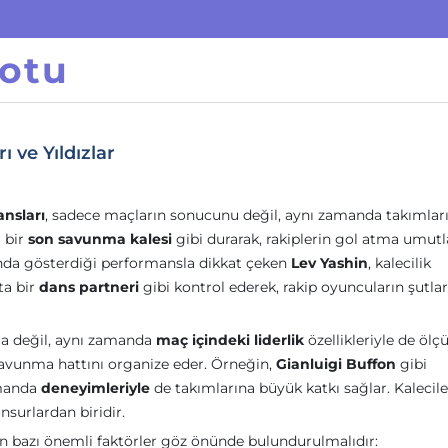
otu
 ve Yıldızlar
nsları
, sadece maçların sonucunu değil, aynı zamanda takımlar
a bir
son savunma kalesi
gibi durarak, rakiplerin gol atma umutl
’nda gösterdiği performansla dikkat çeken
Lev Yashin
, kalecilik
ta bir
dans partneri
gibi kontrol ederek, rakip oyuncuların şutlar
arla değil, aynı zamanda
maç içindeki liderlik
özellikleriyle de ölçül
 savunma hattını organize eder. Örneğin,
Gianluigi Buffon
gibi
amanda
deneyimleriyle
de takımlarına büyük katkı sağlar. Kalecile
unsurlardan biridir.
in bazı önemli faktörler göz önünde bulundurulmalıdır: