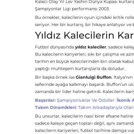
Kaleci Olay Yıl Lev Yashin Dünya Kupası kurtarı
Şampiyonlar Ligi performansı 2003
Bu örnekler, kalecilerin oyun içindeki kritik rol
seriyor. Her bir kurtarış, bir hikaye anlatıyor ve
Yıldız Kalecilerin Kar
Futbol dünyasında
yıldız kaleciler
, sadece kale
Bu kalecilerin kariyerleri, sıkı bir çalışma ve a
tarihin en büyük kalecilerinden biri olarak kabu
yaptığı muhteşem kurtarışlarla da doludur.
Bir başka örnek ise
Gianluigi Buffon
. İtalya’nı
seferinde ayağa kalkmayı başardı. Buffon’un ulus
zamanda bir lider haline getirdi. Kalecilerin kariy
Başarılar:
Şampiyonluklar Ve Ödüller
İkonik A
Takım Dinamikleri:
Takım Arkadaşlarıyla Olan I
Bu unsurlar, kalecilerin nasıl birer efsane halin
sadece kaleye geçen topları değil, aynı zamanda 
kalecilerin kariyerleri, futbol tarihine damga vu