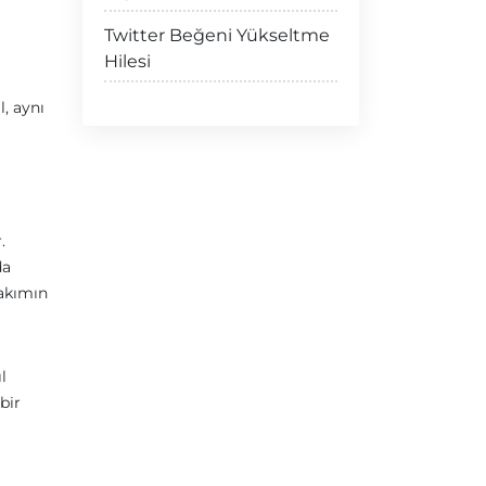
Twitter Beğeni Yükseltme
Hilesi
, aynı
.
da
takımın
l
bir