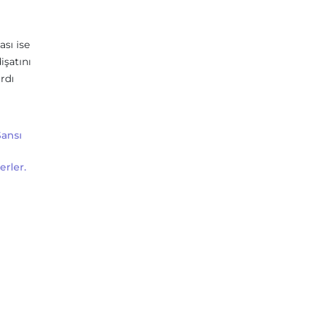
ası ise
işatını
rdı
Şansı
erler.