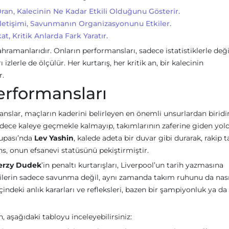
ran, Kalecinin Ne Kadar Etkili Olduğunu Gösterir.
Iletişimi, Savunmanın Organizasyonunu Etkiler.
t, Kritik Anlarda Fark Yaratır.
amanlarıdır. Onların performansları, sadece istatistiklerle değil
izlerle de ölçülür. Her kurtarış, her kritik an, bir kalecinin
r.
rformansları
anslar, maçların kaderini belirleyen en önemli unsurlardan biridir
adece kaleye geçmekle kalmayıp, takımlarının zaferine giden yol
Kupası’nda
Lev Yashin
, kalede adeta bir duvar gibi durarak, rakip 
ans, onun efsanevi statüsünü pekiştirmiştir.
erzy Dudek
’in penaltı kurtarışları, Liverpool’un tarih yazmasına
cilerin sadece savunma değil, aynı zamanda takım ruhunu da nası
çindeki anlık kararları ve refleksleri, bazen bir şampiyonluk ya da 
, aşağıdaki tabloyu inceleyebilirsiniz: