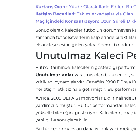
Kurtarış Oranı:
Yüzde Olarak Ifade Edilen Bu O
İletişim Becerileri:
Takım Arkadaşlarıyla Olan 
Maç İçindeki Konsantrasyon:
Uzun Süreli Dikka
Sonuç olarak, kaleciler futbolun görünmeyen kahr
zamanda futbolseverlerin kalplerinde bıraktıkları 
efsaneleşmesine giden yolda önemli bir adımdı
Unutulmaz Kaleci Pe
Futbol tarihinde, kalecilerin gösterdiği perform
Unutulmaz anlar
yaratmış olan bu kaleciler, s
kritik rol oynamışlardır. Örneğin, 1990 Dünya 
her atışını etkisiz hale getirmiştir. Bu perform
Ayrıca, 2005 UEFA Şampiyonlar Ligi finalinde
J
yardımcı olmuştur. Bu tür performanslar, kale
yükseltebileceğini gösteriyor. Kalecilerin, maç i
yenilgi ile sonuçlanabilir.
Bu tür performansları daha iyi anlayabilmek için