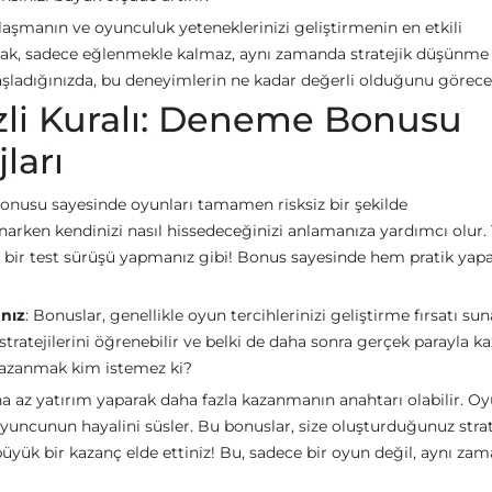
aşmanın ve oyunculuk yeteneklerinizi geliştirmenin en etkili
anarak, sadece eğlenmekle kalmaz, aynı zamanda stratejik düşünme
 başladığınızda, bu deneyimlerin ne kadar değerli olduğunu görece
zli Kuralı: Deneme Bonusu
ları
onusu sayesinde oyunları tamamen risksiz bir şekilde
arken kendinizi nasıl hissedeceğinizi anlamanıza yardımcı olur. 
 bir test sürüşü yapmanız gibi! Bonus sayesinde hem pratik yapa
nız
: Bonuslar, genellikle oyun tercihlerinizi geliştirme fırsatı sun
ratejilerini öğrenebilir ve belki de daha sonra gerçek parayla 
 kazanmak kim istemez ki?
 az yatırım yaparak daha fazla kazanmanın anahtarı olabilir. O
yuncunun hayalini süsler. Bu bonuslar, size oluşturduğunuz strate
büyük bir kazanç elde ettiniz! Bu, sadece bir oyun değil, aynı za