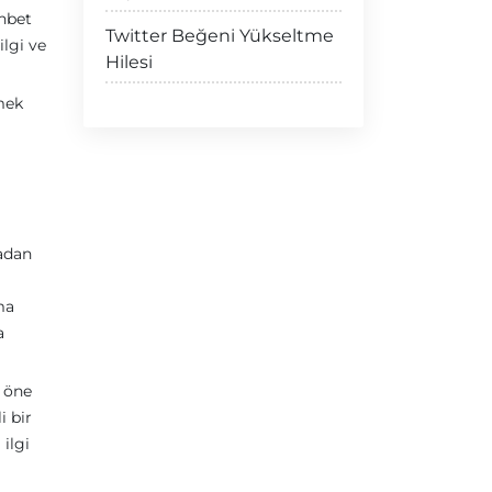
ohbet
Twitter Beğeni Yükseltme
ilgi ve
Hilesi
emek
madan
ma
a
m öne
i bir
ilgi