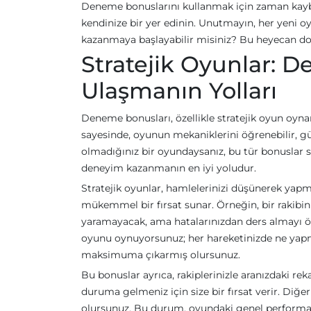
Deneme bonuslarını kullanmak için zaman kayb
kendinize bir yer edinin. Unutmayın, her yeni o
kazanmaya başlayabilir misiniz? Bu heyecan dolu
Stratejik Oyunlar: 
Ulaşmanın Yolları
Deneme bonusları, özellikle stratejik oyun oyn
sayesinde, oyunun mekaniklerini öğrenebilir, güçl
olmadığınız bir oyundaysanız, bu tür bonuslar 
deneyim kazanmanın en iyi yoludur.
Stratejik oyunlar, hamlelerinizi düşünerek yapm
mükemmel bir fırsat sunar. Örneğin, bir rakibinizi
yaramayacak, ama hatalarınızdan ders almayı öğ
oyunu oynuyorsunuz; her hareketinizde ne yapma
maksimuma çıkarmış olursunuz.
Bu bonuslar ayrıca, rakiplerinizle aranızdaki reka
duruma gelmeniz için size bir fırsat verir. Diğer 
olursunuz. Bu durum, oyundaki genel performans