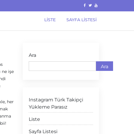
LISTE
SAYFA LISTESI
Ara
ns
Ara
 ne işe
ndi
ı
Instagram Türk Takipçi
le, her
Yükleme Parasız
kmak
azanma
Liste
bii!
Sayfa Listesi